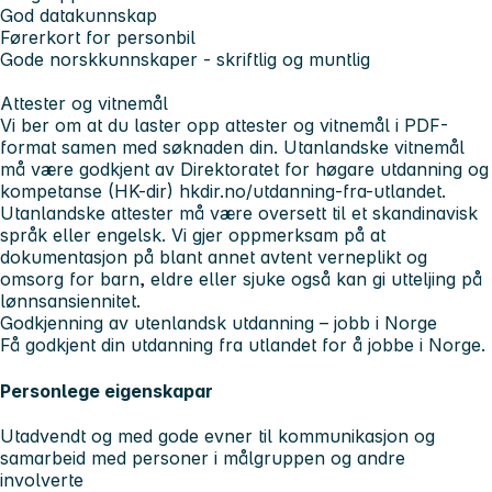
God datakunnskap
Førerkort for personbil
Gode norskkunnskaper - skriftlig og muntlig
Attester og vitnemål
Vi ber om at du laster opp attester og vitnemål i PDF-
format samen med søknaden din. Utanlandske vitnemål
må være godkjent av Direktoratet for høgare utdanning og
kompetanse (HK-dir) hkdir.no/utdanning-fra-utlandet.
Utanlandske attester må være oversett til et skandinavisk
språk eller engelsk. Vi gjer oppmerksam på at
dokumentasjon på blant annet avtent verneplikt og
omsorg for barn, eldre eller sjuke også kan gi utteljing på
lønnsansiennitet.
Godkjenning av utenlandsk utdanning – jobb i Norge
Få godkjent din utdanning fra utlandet for å jobbe i Norge.
Personlege eigenskapar
Utadvendt og med gode evner til kommunikasjon og
samarbeid med personer i målgruppen og andre
involverte