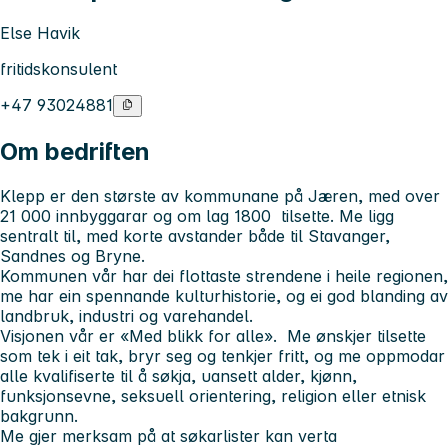
Else Havik
fritidskonsulent
+47 93024881
Om bedriften
Klepp er den største av kommunane på Jæren, med over
21 000 innbyggarar og om lag 1800 tilsette. Me ligg
sentralt til, med korte avstander både til Stavanger,
Sandnes og Bryne.
Kommunen vår har dei flottaste strendene i heile regionen,
me har ein spennande kulturhistorie, og ei god blanding av
landbruk, industri og varehandel.
Visjonen vår er «Med blikk for alle». Me ønskjer tilsette
som tek i eit tak, bryr seg og tenkjer fritt, og me oppmodar
alle kvalifiserte til å søkja, uansett alder, kjønn,
funksjonsevne, seksuell orientering, religion eller etnisk
bakgrunn.
Me gjer merksam på at søkarlister kan verta