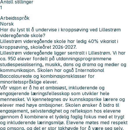
Antall stillinger
1
Arbeidsspråk
Norsk
Har du lyst til å undervise i kroppsøving ved Lillestrøm
videregående skole?
Lillestrøm videregående skole har ledig 40% vikariat i
kroppsøving, skoleåret 2026-2027.
Lillestrøm videregående ligger sentralt i Lillestrøm. Vi har
ca. 950 elever fordelt på utdanningsprogrammene
studiespesialisering, musikk, dans og drama og medier og
kommunikasjon. Skolen har også International
Baccalaureate og kombinasjonsklasser for
minoritetsspråklige elever.
Vår visjon er å ha et ambisiøst, inkluderende og
engasjerende læringsfellesskap som utvikler hele
mennesket. Vi kjennetegnes av kunnskapsrike lærere og
elever med høye ambisjoner. Skolen ønsker å bidra til
engasjement, selvstendighet og refleksjon hos elevene
gjennom å kombinere et tydelig faglig fokus med et trygt
og inkluderende læringsmiljø. Elevene møtes med respekt
og omsorg, og det er stor takhøyde for å være seg selv.