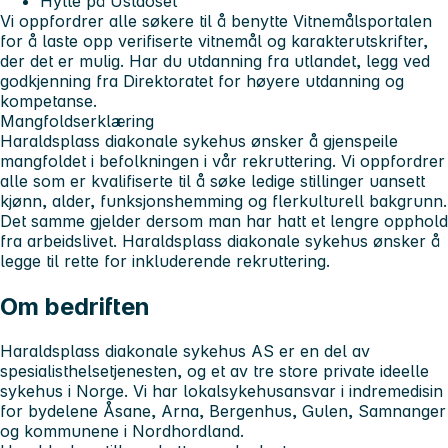
Hytte på Ustaoset
Vi oppfordrer alle søkere til å benytte Vitnemålsportalen
for å laste opp verifiserte vitnemål og karakterutskrifter,
der det er mulig. Har du utdanning fra utlandet, legg ved
godkjenning fra Direktoratet for høyere utdanning og
kompetanse.
Mangfoldserklæring
Haraldsplass diakonale sykehus ønsker å gjenspeile
mangfoldet i befolkningen i vår rekruttering. Vi oppfordrer
alle som er kvalifiserte til å søke ledige stillinger uansett
kjønn, alder, funksjonshemming og flerkulturell bakgrunn.
Det samme gjelder dersom man har hatt et lengre opphold
fra arbeidslivet. Haraldsplass diakonale sykehus ønsker å
legge til rette for inkluderende rekruttering.
Om bedriften
Haraldsplass diakonale sykehus AS er en del av
spesialisthelsetjenesten, og et av tre store private ideelle
sykehus i Norge. Vi har lokalsykehusansvar i indremedisin
for bydelene Åsane, Arna, Bergenhus, Gulen, Samnanger
og kommunene i Nordhordland.