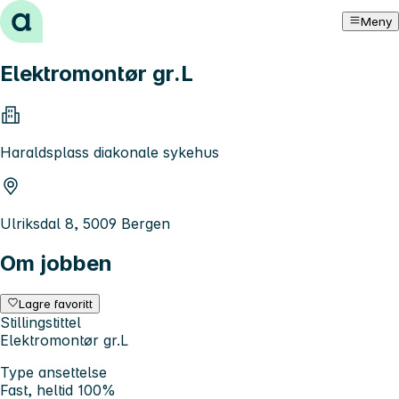
Hopp til innhold
Meny
Elektromontør gr.L
Haraldsplass diakonale sykehus
Ulriksdal 8, 5009 Bergen
Om jobben
Lagre favoritt
Stillingstittel
Elektromontør gr.L
Type ansettelse
Fast, heltid 100%