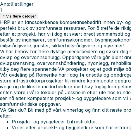
Antall stillinger
1
Vis flere detaljer
HRP er en landsdekkende kompetansebedrift innen by- og s
perfekt bruk av samfunnets ressurser. For å treffe de rikti
etter et prosjekt, har vi i dag et svært bredt sammensatt 
består av ingeniører, samfunnsøkonomer, bygningsøkono
miljørådgivere, jurister, sikkerhetsrådgivere og mye mer!
Vi har behov for flere dyktige medarbeidere og søker deg 
avløp og overvannsanlegg. Oppdragene våre går blant an
avløpsrensning, overvannshåndtering, nyanlegg, rehabiliter
tilby deg flere spennende VA prosjekter og et godt miljø båd
Vår avdeling på Romerike har i dag 14 ansatte og oppdrage
store infrastrukturprosjekter til mindre kommunale oppgra
ivrige og dedikerte medarbeidere med høy faglig kompetanse
enten være i våre lokaler på Jessheim eller ute hos kunde. 
ser nå etter kompetente prosjekt- og byggeledere som vil
samfunnskritiske oppgaver.
VA Sier du? Bli med på vårt vinnerlag og finn ditt neste pro
etter:
Prosjekt- og byggeleder Infrastruktur.
Vi ser etter prosjekt- og byggeledere som har erfarin