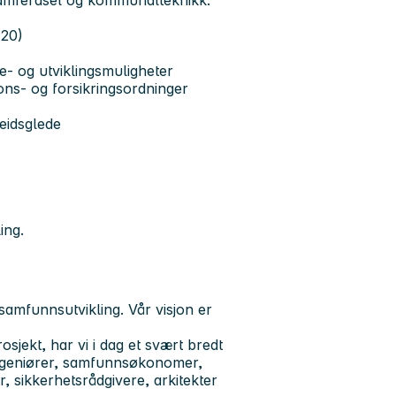
 samferdsel og kommunalteknikk.
420)
- og utviklingsmuligheter
ns- og forsikringsordninger
eidsglede
ing.
mfunnsutvikling. Vår visjon er
rosjekt, har vi i dag et svært bredt
ngeniører, samfunnsøkonomer,
, sikkerhetsrådgivere, arkitekter