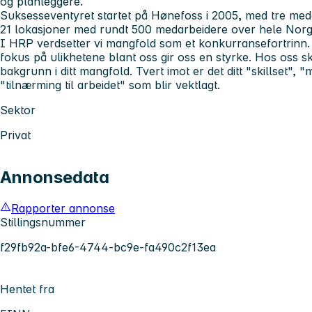
og planleggere.
Suksesseventyret startet på Hønefoss i 2005, med tre medar
21 lokasjoner med rundt 500 medarbeidere over hele Norg
I HRP verdsetter vi mangfold som et konkurransefortrinn.
fokus på ulikhetene blant oss gir oss en styrke. Hos oss sk
bakgrunn i ditt mangfold. Tvert imot er det ditt "skillset", 
"tilnærming til arbeidet" som blir vektlagt.
Sektor
Privat
Annonsedata
Rapporter annonse
Stillingsnummer
f29fb92a-bfe6-4744-bc9e-fa490c2f13ea
Hentet fra