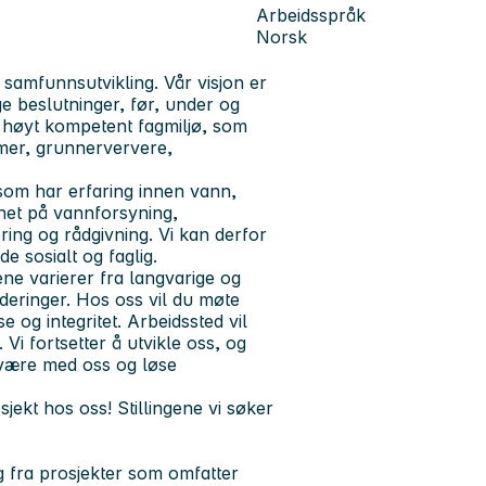
Arbeidsspråk
Norsk
amfunnsutvikling. Vår visjon er
ge beslutninger, før, under og
og høyt kompetent fagmiljø, som
mer, grunnerververe,
som har erfaring innen vann,
net på vannforsyning,
ing og rådgivning. Vi kan derfor
e sosialt og faglig.
ne varierer fra langvarige og
deringer. Hos oss vil du møte
 og integritet. Arbeidssted vil
Vi fortsetter å utvikle oss, og
 være med oss og løse
sjekt hos oss!
Stillingene vi søker
g fra prosjekter som omfatter