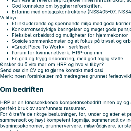
Kan vise til referanseprosjekter innen infrastruktur,
God kunnskap om byggherreforskriften.
Erfaring med anleggskontraktene (NS8405-07, NS3
Vi tilbyr:
Et inkluderende og spennende miljø med gode karriere
Konkurransedyktige betingelser og meget gode pensjo
Fleksibel arbeidstid og muligheter for hjemmekontor
Sosiale sammenkomster og et fokus på trivsel og arb
«Great Place To Work» - sertifisert
Forum for kvinnenettverk, HRP-ung mm
En god og trygg onboarding, med god faglig støtte
Ønsker du å vite mer om HRP og hva vi tilbyr?
Send oss din CV og ta gjerne kontakt med oss!
Merk: noen forsinkelser må medregnes grunnet ferieavvikl
Om bedriften
HRP er en landsdekkende kompetansebedrift innen by og sa
perfekt bruk av samfunnets ressurser.
For å treffe de riktige beslutninger, før, under og etter et p
sammensatt og høyt kompetent fagmiljø, sammensatt av i
bygningsøkonomer, grunnerververe, miljørådgivere, jurister