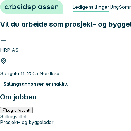
Hopp til innhold
Ledige stillinger
Ung
Somm
Vil du arbeide som prosjekt- og bygg
HRP AS
Storgata 11, 2055 Nordkisa
Stillingsannonsen er inaktiv.
Om jobben
Lagre favoritt
Stillingstittel
Prosjekt- og byggeleder