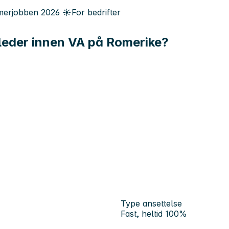
erjobben
2026
☀️
For bedrifter
eleder innen VA på Romerike?
Type ansettelse
Fast, heltid 100%