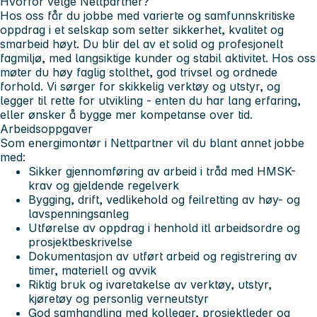
Hvorfor velge Nettpartner?
Hos oss får du jobbe med varierte og samfunnskritiske
oppdrag i et selskap som setter sikkerhet, kvalitet og
smarbeid høyt. Du blir del av et solid og profesjonelt
fagmiljø, med langsiktige kunder og stabil aktivitet. Hos oss
møter du høy faglig stolthet, god trivsel og ordnede
forhold. Vi sørger for skikkelig verktøy og utstyr, og
legger til rette for utvikling - enten du har lang erfaring,
eller ønsker å bygge mer kompetanse over tid.
Arbeidsoppgaver
Som energimontør i Nettpartner vil du blant annet jobbe
med:
Sikker gjennomføring av arbeid i tråd med HMSK-
krav og gjeldende regelverk
Bygging, drift, vedlikehold og feilretting av høy- og
lavspenningsanleg
Utførelse av oppdrag i henhold itl arbeidsordre og
prosjektbeskrivelse
Dokumentasjon av utført arbeid og registrering av
timer, materiell og avvik
Riktig bruk og ivaretakelse av verktøy, utstyr,
kjøretøy og personlig verneutstyr
God samhandling med kolleger, prosjektleder og