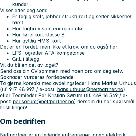
kunder
Vi ser etter deg som:
Er faglig stolt, jobber strukturert og setter sikkerhet
først
Har fagbrev som energimontør
Har førerkort klasse B
Har gyldig HMS-kort
Det er en fordel, men ikke et krav, om du også har:
LFS- og/eller AFA-kompetanse
Gr.L i tillegg
Vil du bli en del av laget?
Send oss din CV sammen med noen ord om deg selv.
Søknader vurderes fortløpende.
Ta gjerne kontakt med avdelingsleder Hans Marius Uthuus
(tlf. 917 48 997 / e-post:
hans.uthuus@nettpartner.no
)
eller Teamleder Per Kristian Sørum (tlf. 469 16 549 / e-
post:
per.sorum@nettpartner.no
) dersom du har spørsmål
til stillingen!
Om bedriften
Nettpartner er en ledende entreprenør innen elektrisk