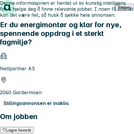
Denne informasjonen er hentet ut av kunstig intelligens
Hopp til innhold
Meny
for å hjelpe deg å finne relevante jobber. I noen få tilfeller
kan det være feil, så husk å sjekke hele annonsen.
Er du energimontør og klar for nye,
spennende oppdrag i et sterkt
fagmiljø?
Nettpartner AS
2060 Gardermoen
Stillingsannonsen er inaktiv.
Om jobben
Lagre favoritt