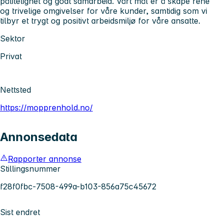
pålitelighet og godt samarbeid. Vårt mål er å skape rene
og trivelige omgivelser for våre kunder, samtidig som vi
tilbyr et trygt og positivt arbeidsmiljø for våre ansatte.
Sektor
Privat
Nettsted
https://mopprenhold.no/
Annonsedata
Rapporter annonse
Stillingsnummer
f28f0fbc-7508-499a-b103-856a75c45672
Sist endret