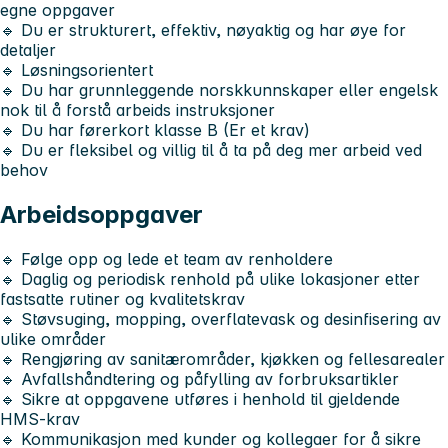
egne oppgaver
🔹 Du er strukturert, effektiv, nøyaktig og har øye for
detaljer
🔹 Løsningsorientert
🔹 Du har grunnleggende norskkunnskaper eller engelsk
nok til å forstå arbeids instruksjoner
🔹 Du har førerkort klasse B (Er et krav)
🔹 Du er fleksibel og villig til å ta på deg mer arbeid ved
behov
Arbeidsoppgaver
🔹 Følge opp og lede et team av renholdere
🔹 Daglig og periodisk renhold på ulike lokasjoner etter
fastsatte rutiner og kvalitetskrav
🔹 Støvsuging, mopping, overflatevask og desinfisering av
ulike områder
🔹 Rengjøring av sanitærområder, kjøkken og fellesarealer
🔹 Avfallshåndtering og påfylling av forbruksartikler
🔹 Sikre at oppgavene utføres i henhold til gjeldende
HMS-krav
🔹 Kommunikasjon med kunder og kollegaer for å sikre