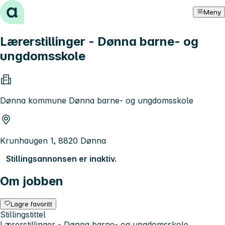
Hopp til innhold
Meny
Lærerstillinger - Dønna barne- og
ungdomsskole
Dønna kommune Dønna barne- og ungdomsskole
Krunhaugen 1, 8820 Dønna
Stillingsannonsen er inaktiv.
Om jobben
Lagre favoritt
Stillingstittel
Lærerstillinger - Dønna barne- og ungdomsskole