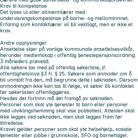
Krav til kompetanse
Det lyses ut etter allmennlærer med
undervisningskompetanse på barne- og mellomtrinnet.
Erfaring som kontaktlærer vil bli vektlagt, men er ikke et
krav.
Andre opplysninger
Ansettelse skjer på vanlige kommunale ansettelsesvilkår,
herunder medlemskap i offentlig tjenestepensjonsordning.
3 måneders prøvetid.
Alle søkere tas med på offentlig søkerliste, jf.
offentlighetslova §3 fr. § 25. Søkere som anmoder om å
bli unntatt fra den, må begrunne dette i søknaden. Dersom
anmodningen ikke kan tas til følge, vil søker bli kontaktet
før søkerlisten offentliggjøres.
Hevdes det fortrinn må det framgå av søknaden.
Personer som skal yte tjenester til barn eller personer
med utviklingshemming skal vise politiattest. Attesten skal
ikke legges ved søknaden, men skal legges fram før
tiltredelse.
Kravet gjelder personer som skal yte helsehjelp, sosiale
tjenester eller jobbe i grunnskole, SFO og barnehager.