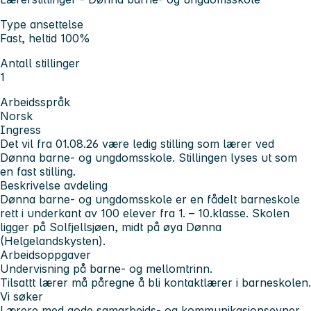
Type ansettelse
Fast, heltid 100%
Antall stillinger
1
Arbeidsspråk
Norsk
Ingress
Det vil fra 01.08.26 være ledig stilling som lærer ved
Dønna barne- og ungdomsskole. Stillingen lyses ut som
en fast stilling.
Beskrivelse avdeling
Dønna barne- og ungdomsskole er en fådelt barneskole
rett i underkant av 100 elever fra 1. – 10.klasse. Skolen
ligger på Solfjellsjøen, midt på øya Dønna
(Helgelandskysten).
Arbeidsoppgaver
Undervisning på barne- og mellomtrinn.
Tilsattt lærer må påregne å bli kontaktlærer i barneskolen.
Vi søker
Lærere med gode samarbeids- og kommunikasjonsevner.