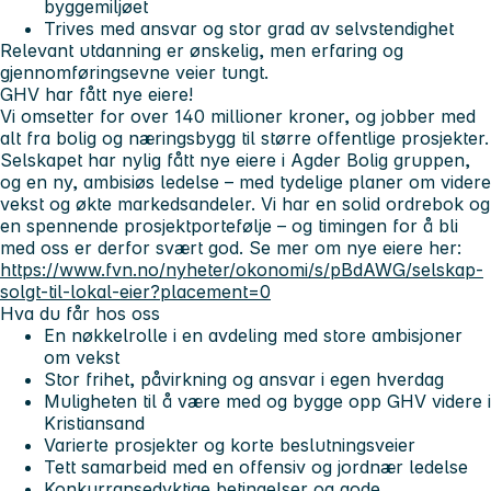
byggemiljøet
Trives med ansvar og stor grad av selvstendighet
Relevant utdanning er ønskelig, men erfaring og
gjennomføringsevne veier tungt.
GHV har fått nye eiere!
Vi omsetter for over 140 millioner kroner, og jobber med
alt fra bolig og næringsbygg til større offentlige prosjekter.
Selskapet har nylig fått nye eiere i Agder Bolig gruppen,
og en ny, ambisiøs ledelse – med tydelige planer om videre
vekst og økte markedsandeler. Vi har en solid ordrebok og
en spennende prosjektportefølje – og timingen for å bli
med oss er derfor svært god. Se mer om nye eiere her:
https://www.fvn.no/nyheter/okonomi/s/pBdAWG/selskap-
solgt-til-lokal-eier?placement=0
Hva du får hos oss
En nøkkelrolle i en avdeling med store ambisjoner
om vekst
Stor frihet, påvirkning og ansvar i egen hverdag
Muligheten til å være med og bygge opp GHV videre i
Kristiansand
Varierte prosjekter og korte beslutningsveier
Tett samarbeid med en offensiv og jordnær ledelse
Konkurransedyktige betingelser og gode