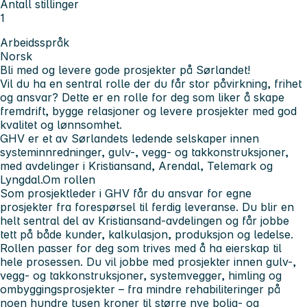
Antall stillinger
1
Arbeidsspråk
Norsk
Bli med og levere gode prosjekter på Sørlandet!
Vil du ha en sentral rolle der du får stor påvirkning, frihet
og ansvar? Dette er en rolle for deg som liker å skape
fremdrift, bygge relasjoner og levere prosjekter med god
kvalitet og lønnsomhet.
GHV er et av Sørlandets ledende selskaper innen
systeminnredninger, gulv-, vegg- og takkonstruksjoner,
med avdelinger i Kristiansand, Arendal, Telemark og
Lyngdal.
Om rollen
Som prosjektleder i GHV får du ansvar for egne
prosjekter fra forespørsel til ferdig leveranse. Du blir en
helt sentral del av Kristiansand-avdelingen og får jobbe
tett på både kunder, kalkulasjon, produksjon og ledelse.
Rollen passer for deg som trives med å ha eierskap til
hele prosessen. Du vil jobbe med prosjekter innen gulv-,
vegg- og takkonstruksjoner, systemvegger, himling og
ombyggingsprosjekter – fra mindre rehabiliteringer på
noen hundre tusen kroner til større nye bolig- og