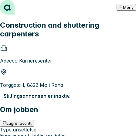
Hopp til innhold
Meny
Construction and shuttering
carpenters
Adecco Karrieresenter
Torggata 1, 8622 Mo i Rana
Stillingsannonsen er inaktiv.
Om jobben
Lagre favoritt
Type ansettelse
Engasjement, heltid og deltid