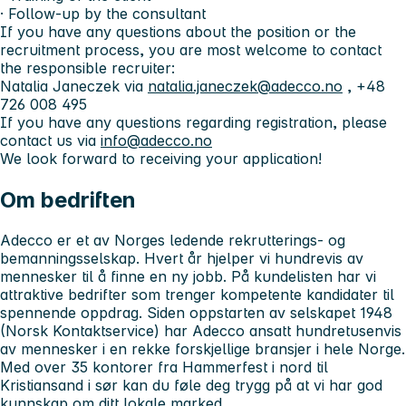
· Follow-up by the consultant
If you have any questions about the position or the
recruitment process, you are most welcome to contact
the responsible recruiter:
Natalia Janeczek via
natalia.janeczek@adecco.no
, +48
726 008 495
If you have any questions regarding registration, please
contact us via
info@adecco.no
We look forward to receiving your application!
Om bedriften
Adecco er et av Norges ledende rekrutterings- og
bemanningsselskap. Hvert år hjelper vi hundrevis av
mennesker til å finne en ny jobb. På kundelisten har vi
attraktive bedrifter som trenger kompetente kandidater til
spennende oppdrag. Siden oppstarten av selskapet 1948
(Norsk Kontaktservice) har Adecco ansatt hundretusenvis
av mennesker i en rekke forskjellige bransjer i hele Norge.
Med over 35 kontorer fra Hammerfest i nord til
Kristiansand i sør kan du føle deg trygg på at vi har god
kunnskap om ditt lokale marked.