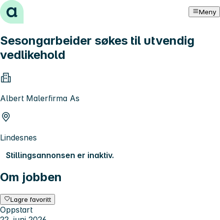
Hopp til innhold
Meny
Sesongarbeider søkes til utvendig
vedlikehold
Albert Malerfirma As
Lindesnes
Stillingsannonsen er inaktiv.
Om jobben
Lagre favoritt
Oppstart
22. juni 2026