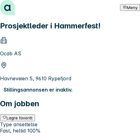
Hopp til innhold
Meny
Prosjektleder i Hammerfest!
Ocab AS
Havneveien 5, 9610 Rypefjord
Stillingsannonsen er inaktiv.
Om jobben
Lagre favoritt
Type ansettelse
Fast, heltid 100%