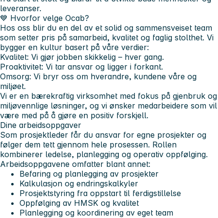
leveranser.
💙 Hvorfor velge Ocab?
Hos oss blir du en del av et solid og sammensveiset team
som setter pris på samarbeid, kvalitet og faglig stolthet. Vi
bygger en kultur basert på våre verdier:
Kvalitet:
Vi gjør jobben skikkelig – hver gang.
Proaktivitet:
Vi tar ansvar og ligger i forkant.
Omsorg:
Vi bryr oss om hverandre, kundene våre og
miljøet.
Vi er en bærekraftig virksomhet med fokus på gjenbruk og
miljøvennlige løsninger, og vi ønsker medarbeidere som vil
være med på å gjøre en positiv forskjell.
Dine arbeidsoppgaver
Som prosjektleder får du ansvar for egne prosjekter og
følger dem tett gjennom hele prosessen. Rollen
kombinerer ledelse, planlegging og operativ oppfølging.
Arbeidsoppgavene omfatter blant annet:
Befaring og planlegging av prosjekter
Kalkulasjon og endringskalkyler
Prosjektstyring fra oppstart til ferdigstillelse
Oppfølging av HMSK og kvalitet
Planlegging og koordinering av eget team