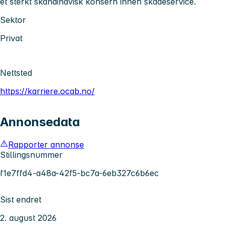
et sterkt skandinavisk konsern innen skadeservice.
Sektor
Privat
Nettsted
https://karriere.ocab.no/
Annonsedata
Rapporter annonse
Stillingsnummer
f1e7ffd4-a48a-42f5-bc7a-6eb327c6b6ec
Sist endret
2. august 2026