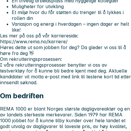
En trivelig arbeidsplass med hyggelige kollegaer
Muligheter for utvikling
Et miljø hvor du får støtten du trenger til å lykkes i
rollen din
Variasjon og energi i hverdagen – ingen dager er helt
like!
Les mer på oss på vår karriereside:
https://www.rema.no/karriere/
Høres dette ut som jobben for deg? Da gleder vi oss til å
høre fra deg 👋
Om rekrutteringsprosessen:
I våre rekrutteringsprosesser benytter vi oss av
testverktøy for å kunne bli bedre kjent med deg. Aktuelle
kandidater vil motta e-post med link til testene kort tid etter
innsendt søknad.
Om bedriften
REMA 1000 er blant Norges største dagligvareaktør og en
av landets sterkeste merkevarer. Siden 1979 har REMA
1000 jobbet for å kunne tilby kunder over hele landet et
godt utvalg av dagligvarer til laveste pris, av høy kvalitet,