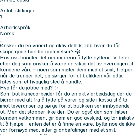
Antall stillinger
1
Arbeidsspråk
Norsk
Ønsker du en variert og aktiv deltidsjobb hvor du får
skape gode handleopplevelser?
🤩
Hos oss handler det om mer enn å fylle hyllene. Vi leter
etter deg som ønsker å være en viktig del av hverdagen til
kundene våre – noen som møter dem med et smil, hjelper
når de trenger det, og sørger for at butikken vår alltid
føles som et hyggelig sted å handle.
Hva får du jobbe med?
✨
Som butikkmedarbeider får du en aktiv arbeidsdag der du
bidrar med alt fra å fylle på varer og sitte i kassa til å ta
imot leveranser og sørge for at butikken ser innbydende
ut. Men det stopper ikke der. Du er også den som hilser
kunden velkommen, gir dem en god avskjed, og tar initiativ
til å hjelpe – enten det er å finne en vare, bytte noe de ikke
var fornøyd med, eller gi anbefalinger med et smil.