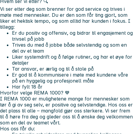
Hvem ser vi etter? 🔍
Vi ser etter deg som brenner for god service og trives i
møte med mennesker. Du er den som får ting gjort, som
liker et hektisk tempo, og som alltid har kunden i fokus. I
tillegg:
Er du positiv og offensiv, og bidrar til engasjement og
trivsel på jobb
Trives du med å jobbe både selvstendig og som en
del av et team
Liker systemdrift og å følge rutiner, og har et øye for
detaljer
Tar ansvar, er ærlig og til å stole på
Er god til å kommunisere i møte med kundene våre
på en hyggelig og profesjonell måte
Har fylt 18 år
Hvorfor velge REMA 1000?
💙
I REMA 1000 er mulighetene mange for mennesker som
tør å gi av seg selv, er positive og selvstendige. Hos oss er
det plass til alle – mangfold gjør oss sterkere. Vi ser frem
til å høre fra deg og gleder oss til å ønske deg velkommen
som en del av teamet vårt.
Hos oss får du: