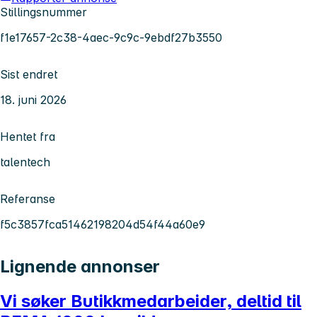
Stillingsnummer
f1e17657-2c38-4aec-9c9c-9ebdf27b3550
Sist endret
18. juni 2026
Hentet fra
talentech
Referanse
f5c3857fca51462198204d54f44a60e9
Lignende annonser
Vi søker Butikkmedarbeider, deltid til