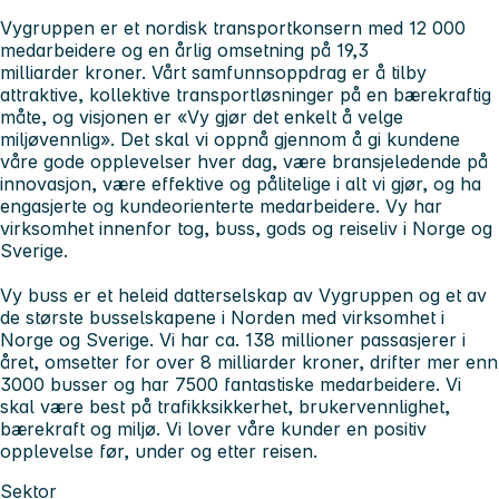
Vygruppen er et nordisk transportkonsern med 12 000
medarbeidere og en årlig omsetning på 19,3
milliarder kroner. Vårt samfunnsoppdrag er å tilby
attraktive, kollektive transportløsninger på en bærekraftig
måte, og visjonen er «Vy gjør det enkelt å velge
miljøvennlig». Det skal vi oppnå gjennom å gi kundene
våre gode opplevelser hver dag, være bransjeledende på
innovasjon, være effektive og pålitelige i alt vi gjør, og ha
engasjerte og kundeorienterte medarbeidere. Vy har
virksomhet innenfor tog, buss, gods og reiseliv i Norge og
Sverige.
Vy buss er et heleid datterselskap av Vygruppen og et av
de største busselskapene i Norden med virksomhet i
Norge og Sverige. Vi har ca. 138 millioner passasjerer i
året, omsetter for over 8 milliarder kroner, drifter mer enn
3000 busser og har 7500 fantastiske medarbeidere. Vi
skal være best på trafikksikkerhet, brukervennlighet,
bærekraft og miljø. Vi lover våre kunder en positiv
opplevelse før, under og etter reisen.
Sektor