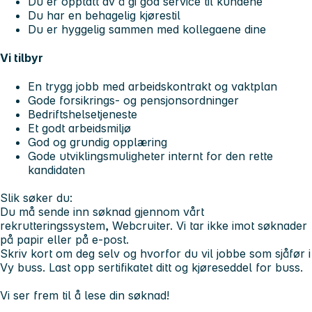
Du er opptatt av å gi god service til kundene
Du har en behagelig kjørestil
Du er hyggelig sammen med kollegaene dine
Vi tilbyr
En trygg jobb med arbeidskontrakt og vaktplan
Gode forsikrings- og pensjonsordninger
Bedriftshelsetjeneste
Et godt arbeidsmiljø
God og grundig opplæring
Gode utviklingsmuligheter internt for den rette
kandidaten
Slik søker du:
Du må sende inn søknad gjennom vårt
rekrutteringssystem, Webcruiter. Vi tar ikke imot søknader
på papir eller på e-post.
Skriv kort om deg selv og hvorfor du vil jobbe som sjåfør i
Vy buss. Last opp sertifikatet ditt og kjøreseddel for buss.
Vi ser frem til å lese din søknad!