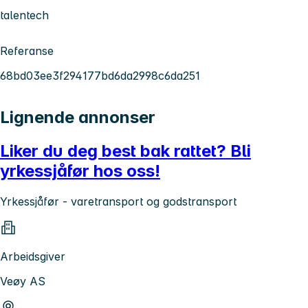
talentech
Referanse
68bd03ee3f294177bd6da2998c6da251
Lignende annonser
Liker du deg best bak rattet? Bli
yrkessjåfør hos oss!
Yrkessjåfør - varetransport og godstransport
Arbeidsgiver
Veøy AS