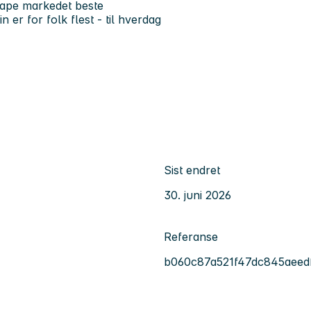
kape markedet beste
 er for folk flest - til hverdag
Sist endret
30. juni 2026
Referanse
b060c87a521f47dc845aeed