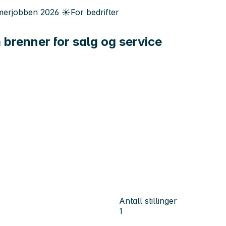
erjobben
2026
☀️
For bedrifter
 brenner for salg og service
Antall stillinger
1