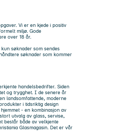
aver. Vi er en kjede i positiv
formelt miljø. Gode
ære over 18 år.
og kun søknader som sendes
il å håndtere søknader som kommer
rkjente handelsbedrifter. Siden
tet og trygghet. I de senere år
li en landsomfattende, moderne
rodukter i tidsriktig design
av hjemmet - en kombinasjon av
tort utvalg av glass, servise,
nt består både av velkjente
ristiania Glasmagasin. Det er vår