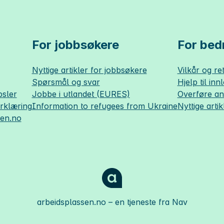
For jobbsøkere
For bedr
Nyttige artikler for jobbsøkere
Vilkår og ret
Spørsmål og svar
Hjelp til inn
sler
Jobbe i utlandet (EURES)
Overføre a
erklæring
Information to refugees from Ukraine
Nyttige artik
sen.no
arbeidsplassen.no
– en tjeneste fra Nav