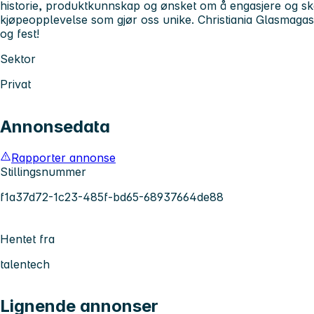
historie, produktkunnskap og ønsket om å engasjere og s
kjøpeopplevelse som gjør oss unike. Christiania Glasmagasin
og fest!
Sektor
Privat
Annonsedata
Rapporter annonse
Stillingsnummer
f1a37d72-1c23-485f-bd65-68937664de88
Hentet fra
talentech
Lignende annonser