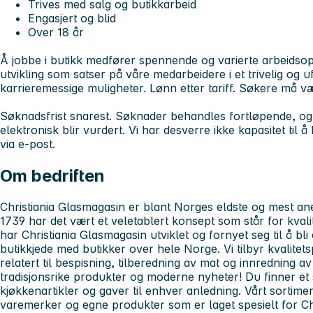
Trives med salg og butikkarbeid
Engasjert og blid
Over 18 år
Å jobbe i butikk medfører spennende og varierte arbeidsoppg
utvikling som satser på våre medarbeidere i et trivelig og u
karrieremessige muligheter. Lønn etter tariff. Søkere må v
Søknadsfrist snarest. Søknader behandles fortløpende, 
elektronisk blir vurdert. Vi har desverre ikke kapasitet t
via e-post.
Om bedriften
Christiania Glasmagasin er blant Norges eldste og mest ane
1739 har det vært et veletablert konsept som står for kvali
har Christiania Glasmagasin utviklet og fornyet seg til å b
butikkjede med butikker over hele Norge. Vi tilbyr kvalitetsp
relatert til bespisning, tilberedning av mat og innredning 
tradisjonsrike produkter og moderne nyheter! Du finner et s
kjøkkenartikler og gaver til enhver anledning. Vårt sortime
varemerker og egne produkter som er laget spesielt for Ch