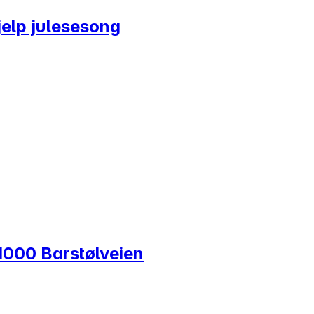
jelp julesesong
1000 Barstølveien