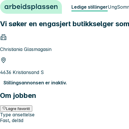
Hopp til innhold
Ledige stillinger
Ung
Somm
Vi søker en engasjert butikkselger som
Christiania Glasmagasin
4636 Kristiansand S
Stillingsannonsen er inaktiv.
Om jobben
Lagre favoritt
Type ansettelse
Fast, deltid