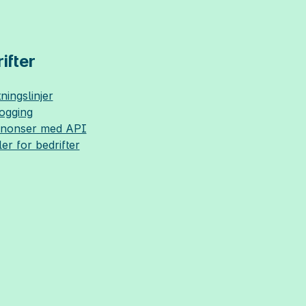
ifter
ningslinjer
logging
nnonser med API
ler for bedrifter