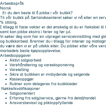
Arbeidsspråk
Norsk
Er du den beste til å jobbe i vår butikk?
Til vår butikk på Sørlandssenteret søker vi nå etter en servi
% stilling.
I tillegg til faste vakter er det ønskelig at du er fleksibel t
samt kan jobbe ekstra i ferier og før jul.
Vi søker deg som har en utpreget serviceinnstilling med gli
og butikkarbeid. Brenner du i tillegg for interiør og matlag
du være den vi er på utkikk etter. Du jobber etter våre verd
markedets beste kjøpsopplevelse.
Arbeidsoppgaver
Aktivt salgsarbeid
Varehåndtering og vareeksponering
Varetelling
Sikre at butikken er innbydende og selgende
Kasseoppgjør
Rutiner som delegeres fra butikkleder
Nøkkelkvalifikasjoner
Salgsorientert
Erfaring fra salg/service, gjerne fra detaljhandel
Ansvarsbevisst og pliktoppfyllende