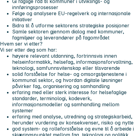
Gi faglige råd til kommuner i utviklings- og
innføringsprosesser
Følge og analysere EU-regelverk og internasjonale
initiativer
Bidra til å utforme sektorens strategiske posisjoner
Samle sektoren gjennom dialog med kommuner,
fagmiljøer og leverandører på fagområdet
Hvem ser vi etter?
Vi ser etter deg som har:
høyere relevant utdanning, fortrinnsvis innen
helseinformatikk, helsefag, informasjonsforvaltning,
teknologi, samfunnsvitenskap eller tilsvarende
solid forståelse for helse‑ og omsorgstjenestene i
kommunal sektor, og hvordan digitale løsninger
påvirker fag, organisering og samhandling
erfaring med eller sterk interesse for helsefaglige
standarder, terminologi, kodeverk,
informasjonsmodeller og samhandling mellom
systemer
erfaring med analyse, utredning og strategiskarbeid,
herunder vurdering av konsekvenser, risiko og nytte
god system- og rolleforståelse og evne til å arbeide i
skjæringspunktet mellom fag, teknologi og politikk