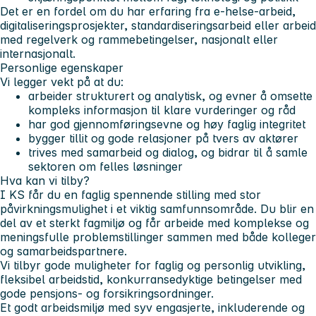
Det er en fordel om du har erfaring fra e-helse‑arbeid,
digitaliseringsprosjekter, standardiseringsarbeid eller arbeid
med regelverk og rammebetingelser, nasjonalt eller
internasjonalt.
Personlige egenskaper
Vi legger vekt på at du:
arbeider strukturert og analytisk, og evner å omsette
kompleks informasjon til klare vurderinger og råd
har god gjennomføringsevne og høy faglig integritet
bygger tillit og gode relasjoner på tvers av aktører
trives med samarbeid og dialog, og bidrar til å samle
sektoren om felles løsninger
Hva kan vi tilby?
I KS får du en faglig spennende stilling med stor
påvirkningsmulighet i et viktig samfunnsområde. Du blir en
del av et sterkt fagmiljø og får arbeide med komplekse og
meningsfulle problemstillinger sammen med både kolleger
og samarbeidspartnere.
Vi tilbyr gode muligheter for faglig og personlig utvikling,
fleksibel arbeidstid, konkurransedyktige betingelser med
gode pensjons‑ og forsikringsordninger.
Et godt arbeidsmiljø med syv engasjerte, inkluderende og