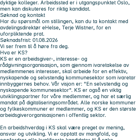
dyktige kolleger. Arbeidssted er i utgangspunktet Oslo,
men kan diskuteres for riktig kandidat.
Søknad og kontakt
Har du spørsmål om stillingen, kan du ta kontakt med
avdelingsdirektør eHelse, Terje Wistner, for en
uforpliktende prat.
Søknadsfrist: 01.08.2026
Vi ser frem til å høre fra deg.
Hva er KS?
KS er en arbeidsgiver-, interesse- og
rådgivningsorganisasjon, som gjennom ivaretakelse av
medlemmenes interesser, skal arbeide for en effektiv,
nyskapende og selvstendig kommunesektor som ivaretar
innbyggernes behov. Vår visjon er: "En selvstendig og
nyskapende kommunesektor". KS er også en viktig
utviklingspartner for våre medlemmer, og har et særlig
mandat på digitaliseringsområdet. Alle norske kommuner
og fylkeskommuner er medlemmer, og KS er den største
arbeidsgiverorganisasjonen i offentlig sektor.
En arbeidshverdag i KS skal være preget av mening,
ansvar og utvikling. Vi er opptatt av mangfold, og
oppfordrer alle kvalifiserte kandidater til å søke,