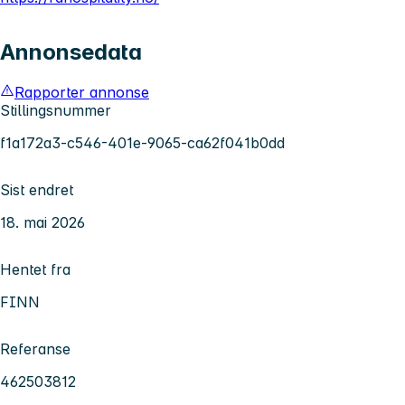
Annonsedata
Rapporter annonse
Stillingsnummer
f1a172a3-c546-401e-9065-ca62f041b0dd
Sist endret
18. mai 2026
Hentet fra
FINN
Referanse
462503812