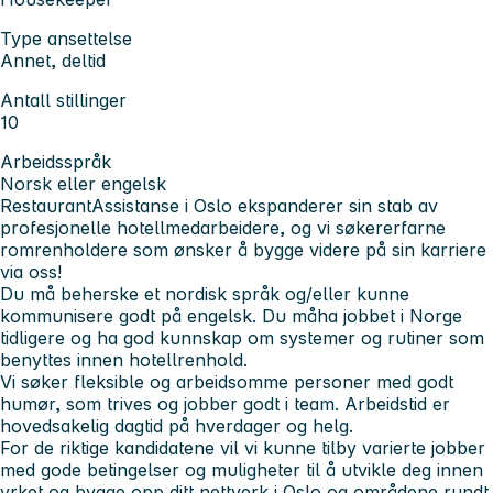
Type ansettelse
Annet, deltid
Antall stillinger
10
Arbeidsspråk
Norsk eller engelsk
RestaurantAssistanse i Oslo ekspanderer sin stab av
profesjonelle hotellmedarbeidere, og vi søker
erfarne
romrenholdere som ønsker å bygge videre på sin karriere
via oss!
Du må beherske et nordisk språk og/eller kunne
kommunisere godt på engelsk. Du
må
ha jobbet i Norge
tidligere og ha god kunnskap om systemer og rutiner som
benyttes innen hotellrenhold.
Vi søker fleksible og arbeidsomme personer med godt
humør, som trives og jobber godt i team. Arbeidstid er
hovedsakelig dagtid på hverdager og helg.
For de riktige kandidatene vil vi kunne tilby varierte jobber
med gode betingelser og muligheter til å utvikle deg innen
yrket og bygge opp ditt nettverk i Oslo og områdene rundt.