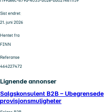
f199ae6c-879a-4033-b02e-bb0214611f59
Sist endret
21. juni 2026
Hentet fra
FINN
Referanse
464227472
Lignende annonser
Salgskonsulent B2B – Ubegrensede
provisjonsmuligheter
Selger B2B