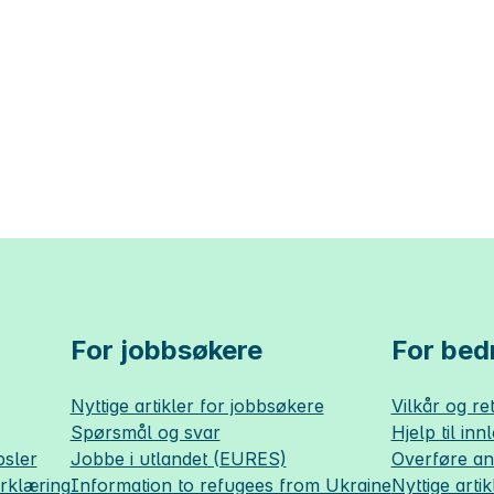
For jobbsøkere
For bedr
Nyttige artikler for jobbsøkere
Vilkår og ret
Spørsmål og svar
Hjelp til inn
sler
Jobbe i utlandet (EURES)
Overføre a
erklæring
Information to refugees from Ukraine
Nyttige artik