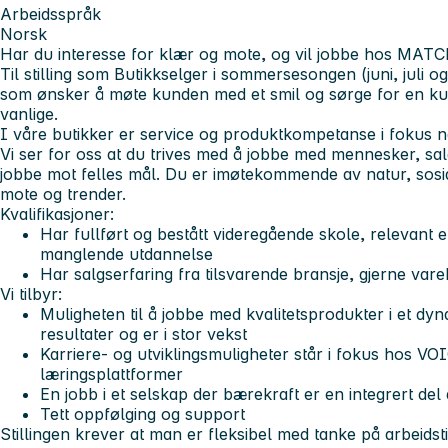
Arbeidsspråk
Norsk
Har du interesse for klær og mote, og vil jobbe hos MATC
Til stilling som Butikkselger i sommersesongen (juni, juli og
som ønsker å møte kunden med et smil og sørge for en k
vanlige.
I våre butikker er service og produktkompetanse i fokus 
Vi ser for oss at du trives med å jobbe med
mennesker, sal
jobbe mot felles mål. Du er imøtekommende av natur, sosia
mote og trender.
Kvalifikasjoner:
Har fullført og bestått videregående skole, relevant
manglende utdannelse
Har salgserfaring fra tilsvarende bransje, gjerne var
Vi tilbyr:
Muligheten til å jobbe med kvalitetsprodukter i et dy
resultater og er i stor vekst
Karriere- og utviklingsmuligheter står i fokus hos VO
læringsplattformer
En jobb i et selskap der bærekraft er en integrert del 
Tett oppfølging og support
Stillingen krever at man er fleksibel med tanke på arbeidsti