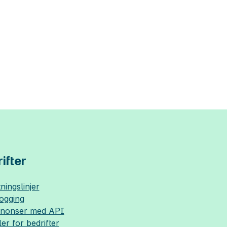
ifter
ningslinjer
logging
nnonser med API
ler for bedrifter