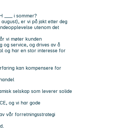
H ____ i sommer?
 august), er vi på jakt etter deg
undeopplevelse utenom det
når vi møter kunden
g og service
, og drives av å
l og har en stor interesse for
 erfaring kan kompensere for
ehandel
namisk selskap som leverer solide
ICE, og vi har gode
av vår forretningsstrategi
d.