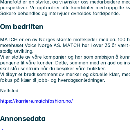
Mangfold er en styrke, og vi ønsker oss medarbeidere med 
perspektiver. Vi oppfordrer alle kandidater med oppgitte kva
Søkere behandles og intervjuer avholdes fortløpende.
Om bedriften
MATCH er en av Norges største motekjeder med ca. 100 but
motehuset Voice Norge AS. MATCH har i over 35 år vært en 
stadig utvikling.
Vi er stolte av våre kampanjer og har som ambisjon å kunne 
pengene til våre kunder. Dette, sammen med en god og in
skal stå i sentrum når du besøker våre butikker.
Vi tilbyr et bredt sortiment av merker og aktuelle klær, m
fokus på klær til jobb- og hverdagsanledninger.
Nettsted
https://karriere.matchfashion.no/
Annonsedata