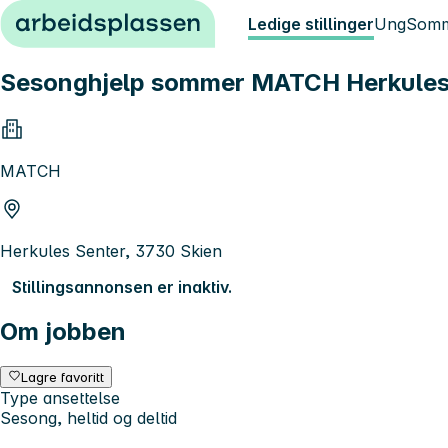
Hopp til innhold
Ledige stillinger
Ung
Somm
Sesonghjelp sommer MATCH Herkule
MATCH
Herkules Senter, 3730 Skien
Stillingsannonsen er inaktiv.
Om jobben
Lagre favoritt
Type ansettelse
Sesong, heltid og deltid