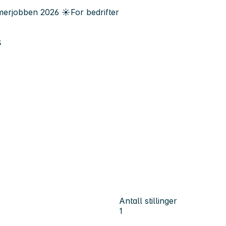
erjobben
2026
☀️
For bedrifter
s
Antall stillinger
1