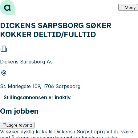
Hopp til innhold
Meny
DICKENS SARPSBORG SØKER
KOKKER DELTID/FULLTID
Dickens Sarpsborg As
St. Mariegate 109, 1706 Sarpsborg
Stillingsannonsen er inaktiv.
Om jobben
Lagre favoritt
Vi søker dyktig kokk til Dickens i Sarpsboprg Vil du være
med å skape minneverdige matopplevelser i unike