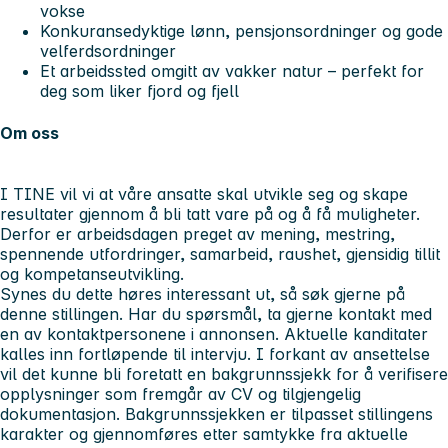
vokse
Konkuransedyktige lønn, pensjonsordninger og gode
velferdsordninger
Et arbeidssted omgitt av vakker natur – perfekt for
deg som liker fjord og fjell
Om oss
I TINE vil vi at våre ansatte skal utvikle seg og skape
resultater gjennom å bli tatt vare på og å få muligheter.
Derfor er arbeidsdagen preget av mening, mestring,
spennende utfordringer, samarbeid, raushet, gjensidig tillit
og kompetanseutvikling.
Synes du dette høres interessant ut, så søk gjerne på
denne stillingen. Har du spørsmål, ta gjerne kontakt med
en av kontaktpersonene i annonsen. Aktuelle kanditater
kalles inn fortløpende til intervju. I forkant av ansettelse
vil det kunne bli foretatt en bakgrunnssjekk for å verifisere
opplysninger som fremgår av CV og tilgjengelig
dokumentasjon. Bakgrunnssjekken er tilpasset stillingens
karakter og gjennomføres etter samtykke fra aktuelle