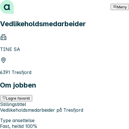
Hopp til innhold
Meny
Vedlikeholdsmedarbeider
TINE SA
6391 Tresfjord
Om jobben
Lagre favoritt
Stillingstittel
Vedlikeholdsmedarbeider på Tresfjord
Type ansettelse
Fast, heltid 100%