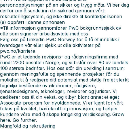
personopplysninger på en sikker og trygg måte. Vi ber deg
derfor om å sende inn din søknad gjennom vårt
rekrutteringssystem, og ikke direkte til kontaktpersonen
(e) oppført i denne annonsen
*Til informasjon gjennomfører PwC bakgrunnssjekk av
alle som signerer arbeidsavtale med oss
Følg oss på Linkedin PwC Norway for å få et innblikk i
hverdagen vår eller sjekk ut alle aktiviteter på
pwc.no/karriere
PwC er et ledende revisjons- og rådgivningsfirma med
rundt 2200 ansatte i Norge, og vi bistår over 90 av landets
100 største bedrifter. Hos oss står din utvikling i sentrum:
gjennom meningsfulle og spennende prosjekter får du
mulighet til å realisere ditt potensial med støtte fra et sterkt
fagmiljø bestående av økonomer, rådgivere,
tjenestedesignere, teknologer, revisorer og jurister. Vi
dedikerer oss til din vekst, og tilbyr blant annet et eget
Associate-program for nyutdannede. Vi er kjent for vårt
fokus på kvalitet, bærekraft og innovasjon, og hjelper
kundene våre med å skape langsiktig verdiskaping. Grow
here. Go further.
Mangfold og rekruttering