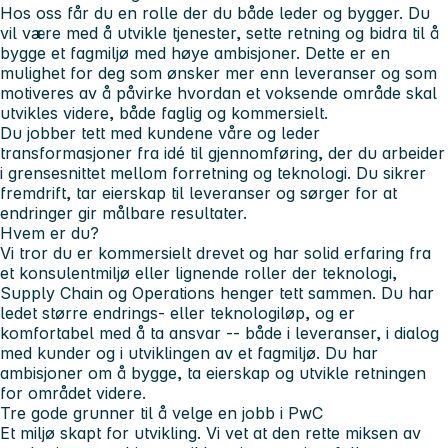
Hos oss får du en rolle der du både leder og bygger. Du
vil være med å utvikle tjenester, sette retning og bidra til å
bygge et fagmiljø med høye ambisjoner. Dette er en
mulighet for deg som ønsker mer enn leveranser og som
motiveres av å påvirke hvordan et voksende område skal
utvikles videre, både faglig og kommersielt.
Du jobber tett med kundene våre og leder
transformasjoner fra idé til gjennomføring, der du arbeider
i grensesnittet mellom forretning og teknologi. Du sikrer
fremdrift, tar eierskap til leveranser og sørger for at
endringer gir målbare resultater.
Hvem er du?
Vi tror du er kommersielt drevet og har solid erfaring fra
et konsulentmiljø eller lignende roller der teknologi,
Supply Chain og Operations henger tett sammen. Du har
ledet større endrings- eller teknologiløp, og er
komfortabel med å ta ansvar -- både i leveranser, i dialog
med kunder og i utviklingen av et fagmiljø. Du har
ambisjoner om å bygge, ta eierskap og utvikle retningen
for området videre.
Tre gode grunner til å velge en jobb i PwC
Et miljø skapt for utvikling. Vi vet at den rette miksen av