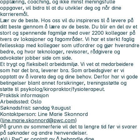
opplæring, coaching, og ikke minst meningsfulle
oppgaver, vil bidra til at du utvikler deg og når dine
karrieremål.
Lær av de beste. Hos oss vil du inspireres til å levere på
ditt beste gjennom å lære av de beste. Du blir en del av et
stort og spennende fagmiljø med over 2200 kollegaer på
tvers av lokasjoner og fagområder. Vi har et sterkt faglig
fellesskap med kollegaer som utfordrer og gjør hverandre
bedre, og hvor teknologer, revisorer, rådgivere og
advokater jobber side om side.
Et trygt og fleksibelt arbeidsmiljø. Vi vet at medarbeidere
som har det bra, leverer bra. Som arbeidsgiver er vi
opptatt av å ivareta deg og dine behov. Derfor har vi gode
betingelser blant annet forsikringer, treningsstøtte og
støtte til psykolog/kiropraktor/fysioterapeut.
Praktisk informasjon
Arbeidssted: Oslo
Søknadsfrist: søndag 9.august
Kontaktperson: Line Marie Skonnord
(
line.marie.skonnord@pwc.com
)
På grunn av sommerferie vil det ta lengre tid før vi svarer
på søknader og andre henvendelser.
*Vi i PwC er opptatt av å behandle dine