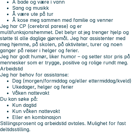
Å bade og være i vann
Sang og musikk
Å være ute på tur
Å kose meg sammen med familie og venner
Jeg har CP (cerebral parese) og er
multifunksjonshemmet. Det betyr at jeg trenger hjelp og
støtte til alle daglige gjøremål. Jeg har assistenter med
meg hjemme, på skolen, på aktiviteter, turer og noen
ganger på reiser i helger og ferier.
Jeg har godt humør, liker humor – og setter stor pris på
mennesker som er trygge, positive og rolige rundt meg.
Arbeidstid
Jeg har behov for assistanse:
Dag (morgen/formiddag og/eller ettermiddag/kveld)
Ukedager, helger og ferier
Våken nattevakt
Du kan søke på:
Kun dagtid
Kun våken nattevakt
Eller en kombinasjon
Stillingsprosent og arbeidstid avtales. Mulighet for fast
deltidsstilling.