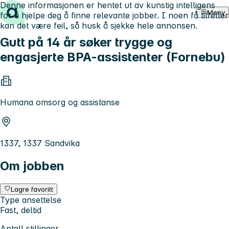
Denne informasjonen er hentet ut av kunstig intelligens
Hopp til innhold
Meny
for å hjelpe deg å finne relevante jobber. I noen få tilfeller
kan det være feil, så husk å sjekke hele annonsen.
Gutt på 14 år søker trygge og
engasjerte BPA-assistenter (Fornebu)
Humana omsorg og assistanse
1337, 1337 Sandvika
Om jobben
Lagre favoritt
Type ansettelse
Fast, deltid
Antall stillinger