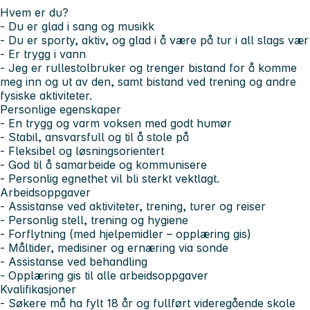
Hvem er du?
- Du er glad i sang og musikk
- Du er sporty, aktiv, og glad i å være på tur i all slags vær
- Er trygg i vann
- Jeg er rullestolbruker og trenger bistand for å komme
meg inn og ut av den, samt bistand ved trening og andre
fysiske aktiviteter.
Personlige egenskaper
- En trygg og varm voksen med godt humør
- Stabil, ansvarsfull og til å stole på
- Fleksibel og løsningsorientert
- God til å samarbeide og kommunisere
- Personlig egnethet vil bli sterkt vektlagt.
Arbeidsoppgaver
- Assistanse ved aktiviteter, trening, turer og reiser
- Personlig stell, trening og hygiene
- Forflytning (med hjelpemidler – opplæring gis)
- Måltider, medisiner og ernæring via sonde
- Assistanse ved behandling
- Opplæring gis til alle arbeidsoppgaver
Kvalifikasjoner
- Søkere må ha fylt 18 år og fullført videregående skole