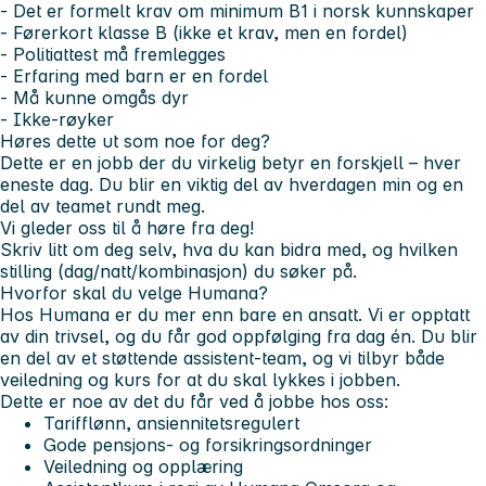
- Det er formelt krav om minimum B1 i norsk kunnskaper
- Førerkort klasse B (ikke et krav, men en fordel)
- Politiattest må fremlegges
- Erfaring med barn er en fordel
- Må kunne omgås dyr
- Ikke-røyker
Høres dette ut som noe for deg?
Dette er en jobb der du virkelig betyr en forskjell – hver
eneste dag. Du blir en viktig del av hverdagen min og en
del av teamet rundt meg.
Vi gleder oss til å høre fra deg!
Skriv litt om deg selv, hva du kan bidra med, og hvilken
stilling (dag/natt/kombinasjon) du søker på.
Hvorfor skal du velge Humana?
Hos Humana er du mer enn bare en ansatt. Vi er opptatt
av din trivsel, og du får god oppfølging fra dag én. Du blir
en del av et støttende assistent-team, og vi tilbyr både
veiledning og kurs for at du skal lykkes i jobben.
Dette er noe av det du får ved å jobbe hos oss:
Tarifflønn, ansiennitetsregulert
Gode pensjons- og forsikringsordninger
Veiledning og opplæring