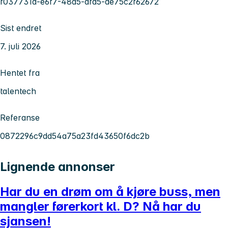
f037731d-e6f7-48a5-afa5-ae75c2f62672
Sist endret
7. juli 2026
Hentet fra
talentech
Referanse
0872296c9dd54a75a23fd43650f6dc2b
Lignende annonser
Har du en drøm om å kjøre buss, men
mangler førerkort kl. D? Nå har du
sjansen!