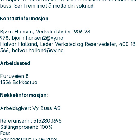
buss. Ser frem imot å motta din søknad.
Kontaktinformasjon
Bjørn Hansen, Verkstedsleder, 906 23
978,
bjorn.hansen2@vy.no
Halvor Halland, Leder Verksted og Reservedeler, 400 18
366,
halvor.halland@vy.no
Arbeidssted
Furuveien 8
1356 Bekkestua
Nøkkelinformasjon:
Arbeidsgiver: Vy Buss AS
Referansenr.: 5152803695
Stillingsprosent: 100%
Fast
Søknadsfrist: 12.08.2026