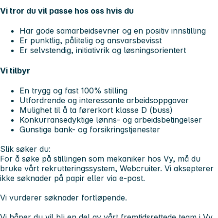
Vi tror du vil passe hos oss hvis du
Har gode samarbeidsevner og en positiv innstilling
Er punktlig, pålitelig og ansvarsbevisst
Er selvstendig, initiativrik og løsningsorientert
Vi tilbyr
En trygg og fast 100% stilling
Utfordrende og interessante arbeidsoppgaver
Mulighet til å ta førerkort klasse D (buss)
Konkurransedyktige lønns- og arbeidsbetingelser
Gunstige bank- og forsikringstjenester
Slik søker du:
For å søke på stillingen som mekaniker hos Vy, må du
bruke vårt rekrutteringssystem, Webcruiter. Vi aksepterer
ikke søknader på papir eller via e-post.
Vi vurderer søknader fortløpende.
Vi håper du vil bli en del av vårt fremtidsrettede team i Vy