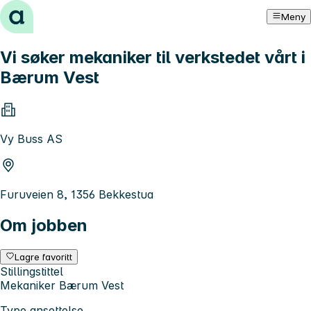
Hopp til innhold
Meny
Vi søker mekaniker til verkstedet vårt i
Bærum Vest
Vy Buss AS
Furuveien 8, 1356 Bekkestua
Om jobben
Lagre favoritt
Stillingstittel
Mekaniker Bærum Vest
Type ansettelse