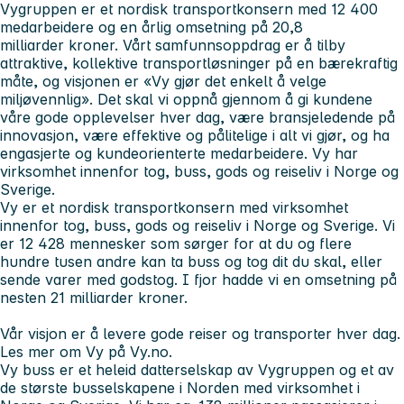
Vygruppen er et nordisk transportkonsern med 12 400
medarbeidere og en årlig omsetning på 20,8
milliarder kroner. Vårt samfunnsoppdrag er å tilby
attraktive, kollektive transportløsninger på en bærekraftig
måte, og visjonen er «Vy gjør det enkelt å velge
miljøvennlig». Det skal vi oppnå gjennom å gi kundene
våre gode opplevelser hver dag, være bransjeledende på
innovasjon, være effektive og pålitelige i alt vi gjør, og ha
engasjerte og kundeorienterte medarbeidere. Vy har
virksomhet innenfor tog, buss, gods og reiseliv i Norge og
Sverige.
Vy er et nordisk transportkonsern med virksomhet
innenfor tog, buss, gods og reiseliv i Norge og Sverige. Vi
er 12 428 mennesker som sørger for at du og flere
hundre tusen andre kan ta buss og tog dit du skal, eller
sende varer med godstog. I fjor hadde vi en omsetning på
nesten 21 milliarder kroner.
Vår visjon er å levere gode reiser og transporter hver dag.
Les mer om Vy på Vy.no.
Vy buss er et heleid datterselskap av Vygruppen og et av
de største busselskapene i Norden med virksomhet i