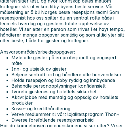
latteren sitter løst, og hvor kunnskap deles mellom
kollegaer slik at vi kan tilby byens beste service. Vår
målsetning er å bli Norges beste resepsjons team! Som
resepsjonist hos oss spiller du en sentral rolle både i
teamets hverdag og i gjestens totale opplevelse av
hotellet. Vi ser etter en person som trives i et høyt tempo,
håndterer mange oppgaver samtidig og som alltid yter sitt
aller beste, både for gjester og kollegaer.
Ansvarsområder/arbeidsoppgaver:
Møte alle gjester på en profesjonell og engasjert
måte
Inn- og utsjekk av gjester
Betjene sentralbord og håndtere alle henvendelser
Holde resepsjon og lobby ryddig og innbydende
Behandle personopplysninger konfidensielt
Ivareta gjestenes og hotellets sikkerhet
Aktivt jobbe med mersalg og oppsalg av hotellets
produkter
Kasse- og kreditthåndtering
Verve medlemmer til vårt lojalitetsprogram Thon+
Diverse forefallende resepsjonsarbeid
Har du kompetansen og egenskapene vi ser etter? Vi ser