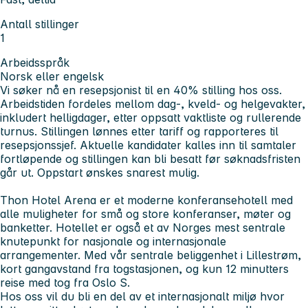
Antall stillinger
1
Arbeidsspråk
Norsk eller engelsk
Vi søker nå en resepsjonist til en 40% stilling hos oss.
Arbeidstiden fordeles mellom dag-, kveld- og helgevakter,
inkludert helligdager, etter oppsatt vaktliste og rullerende
turnus. Stillingen lønnes etter tariff og rapporteres til
resepsjonssjef.
Aktuelle kandidater kalles inn til samtaler
fortløpende og stillingen kan bli besatt før søknadsfristen
går ut. Oppstart ønskes snarest mulig.
Thon Hotel Arena er et moderne konferansehotell med
alle muligheter for små og store konferanser, møter og
banketter. Hotellet er også et av Norges mest sentrale
knutepunkt for nasjonale og internasjonale
arrangementer. Med vår sentrale beliggenhet i Lillestrøm,
kort gangavstand fra togstasjonen, og kun 12 minutters
reise med tog fra Oslo S.
Hos oss vil du bli en del av et internasjonalt miljø hvor