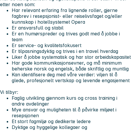
etter noen som:
Har relevant erfaring fra lignende roller, gjerne
fagbrev i resepsjonist- eller reiselivsfaget og/eller
kunnskap i hotellsystemet Opera
Er ansvarsfull og stabil
Er en humørspreder og trives godt med å jobbe i
team
Er service- og kvalitetsfokusert
Er tilpasningsdyktig og trives i en travel hverdag
Liker å jobbe systematisk og har stor arbeidskapasitet
Har gode kommunikasjonsevner, og må minimum
beherske norsk og engelsk, både skriftlig og muntlig
Kan identifisere deg med våre verdier: viljen til å
glede, profesjonelt vertskap og levende engasjement
Vi tilbyr:
Faglig utvikling gjennom kurs og cross training i
andre avdelinger
Mye ansvar og muligheten til å påvirke miljøet i
resepsjonen
Et stort fagmiljø og dedikerte ledere
Dyktige og hyggelige kollegaer og