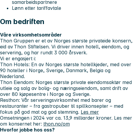
samarbeidspartnere
Lønn etter tariffavtale
Om bedriften
Våre virksomhetsområder
Thon Gruppen er et av Norges største privateide konsern,
eid av Thon Stiftelsen. Vi driver innen hotell, eiendom, og
servering, og har rundt 3 000 årsverk.
Vi er engasjert i:
Thon Hotels
: En av Norges største hotellkjeder, med over
90 hoteller i Norge, Sverige, Danmark, Belgia og
Nederland.
Thon Eiendom
: Norges største private eiendomsaktør med
utleie og salg av bolig- og næringseiendom, samt drift av
over 80 kjøpesentre i Norge og Sverige.
Resthon
: Vår serveringsvirksomhet med barer og
restauranter – fra gastropuber til spillkonsepter – med
fokus på god mat og god stemning.
Les mer
Omsetningen i 2024 var ca. 13,9 milliarder kroner. Les mer
om konsernet her:
thon.no/om
Hvorfor jobbe hos oss?