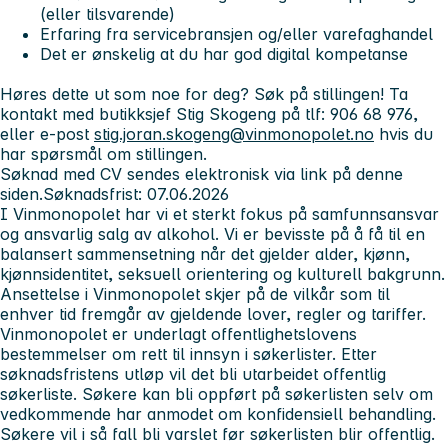
(eller tilsvarende)
Erfaring fra servicebransjen og/eller varefaghandel
Det er ønskelig at du har god digital kompetanse
Høres dette ut som noe for deg? Søk på stillingen! Ta
kontakt med butikksjef
Stig Skogeng på tlf: 906 68 976,
eller e-post
stig.joran.skogeng@vinmonopolet.no
hvis du
har spørsmål om stillingen.
Søknad med CV sendes elektronisk via link på denne
siden.
Søknadsfrist: 07.06.2026
I Vinmonopolet har vi et sterkt fokus på samfunnsansvar
og ansvarlig salg av alkohol. Vi er bevisste på å få til en
balansert sammensetning når det gjelder alder, kjønn,
kjønnsidentitet, seksuell orientering og kulturell bakgrunn.
Ansettelse i Vinmonopolet skjer på de vilkår som til
enhver tid fremgår av gjeldende lover, regler og tariffer.
Vinmonopolet er underlagt offentlighetslovens
bestemmelser om rett til innsyn i søkerlister. Etter
søknadsfristens utløp vil det bli utarbeidet offentlig
søkerliste. Søkere kan bli oppført på søkerlisten selv om
vedkommende har anmodet om konfidensiell behandling.
Søkere vil i så fall bli varslet før søkerlisten blir offentlig.