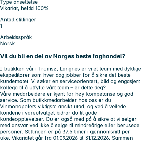
Type ansettelse
Vikariat, heltid 100%
Antall stillinger
1
Arbeidsspråk
Norsk
Vil du bli en del av Norges beste faghandel?
I butikken
vår i Tromsø, Langnes
er vi et team med dyktige
ekspeditører som hver dag jobber for å sikre det beste
kundemøtet. Vi søker en serviceorientert, blid og engasjert
kollega til å utfylle vårt team – er dette deg?
Våre medarbeidere er kjent for høy kompetanse og god
service. Som butikkmedarbeider hos oss er du
Vinmonopolets viktigste ansikt utad, og ved å veilede
kundene i vareutvalget bidrar du til gode
kundeopplevelser. Du er også med på å sikre at vi selger
med ansvar ved ikke å selge til mindreårige eller berusede
personer.
Stillingen er på 37,5 timer i gjennomsnitt per
uke. Vikariatet går fra 01.09.2026 til 31.12.2026
. Sammen