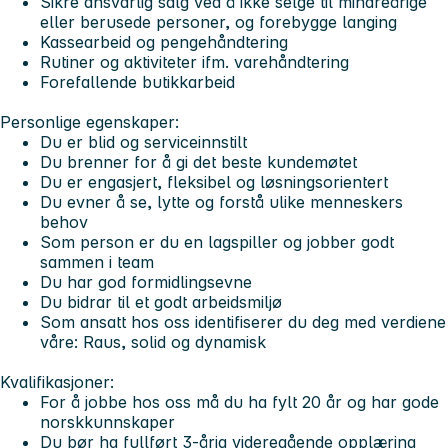
Sikre ansvarlig salg ved å ikke selge til mindreårige
eller berusede personer, og forebygge langing
Kassearbeid og pengehåndtering
Rutiner og aktiviteter ifm. varehåndtering
Forefallende butikkarbeid
Personlige egenskaper:
Du er blid og serviceinnstilt
Du brenner for å gi det beste kundemøtet
Du er engasjert, fleksibel og løsningsorientert
Du evner å se, lytte og forstå ulike menneskers
behov
Som person er du en lagspiller og jobber godt
sammen i team
Du har god formidlingsevne
Du bidrar til et godt arbeidsmiljø
Som ansatt hos oss identifiserer du deg med verdiene
våre: Raus, solid og dynamisk
Kvalifikasjoner:
For å jobbe hos oss må du ha fylt 20 år og har gode
norskkunnskaper
Du bør ha fullført 3-årig videregående opplæring