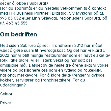
det er å jobbe i Sabrura🥢
Har du spørsmål er du hjertelig velkommen til å kontakt
med HR Business Partner i Bitastad, Siv Mykland på tlf.
995 85 052 eller Linn Skjevdal, regionleder i Sabrura, på
tlf. 463 45 555
Om bedriften
Helt siden Sabrura åpnet i Trondheim i 2012 har målet
vært å gjøre sushi til hverdagskost. Og det har vi klart! I
2022 har vi blitt mange restauranter som er høyt elsket av
folk i alle aldre. Vi er i sterk vekst og har satt oss
ambisiøse mål. I løpet av de neste tre årene skal vi vokse
videre og posisjonere oss som en tydelig og folkekjær,
nasjonal merkevare. For å klare dette trenger vi dyktige
kokker, servitører og franchisetakere. Tar du
utfordringen?
Sektor
Privat