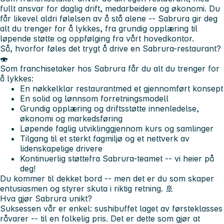
fullt ansvar for daglig drift, medarbeidere og økonomi. Du
får likevel aldri følelsen av å stå alene -- Sabrura gir deg
alt du trenger for å lykkes, fra grundig opplæring til
løpende støtte og oppfølging fra vårt hovedkontor.
Så, hvorfor føles det trygt å drive en Sabrura-restaurant?
🍣
Som franchisetaker hos Sabrura får du alt du trenger for
å lykkes:
En
nøkkelklar restaurant
med et gjennomført konsept
En solid og lønnsom
forretningsmodell
Grundig opplæring og driftsstøtte innen
ledelse,
økonomi og markedsføring
Løpende
faglig utvikling
gjennom kurs og samlinger
Tilgang til et
sterkt fagmiljø
og et
nettverk av
lidenskapelige drivere
Kontinuerlig støtte
fra Sabrura-teamet -- vi heier på
deg!
Du kommer til dekket bord -- men det er du som skaper
entusiasmen og styrer skuta i riktig retning. 🚢
Hva gjør Sabrura unikt?
Suksessen vår er enkel:
sushibuffet laget av førsteklasses
råvarer -- til en folkelig pris.
Det er dette som gjør at