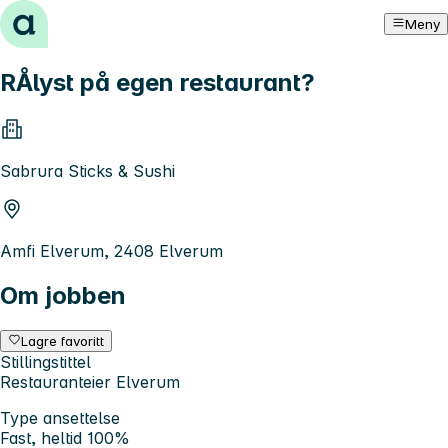
Hopp til innhold
Meny
RÅlyst på egen restaurant?
Sabrura Sticks & Sushi
Amfi Elverum, 2408 Elverum
Om jobben
Lagre favoritt
Stillingstittel
Restauranteier Elverum
Type ansettelse
Fast, heltid 100%