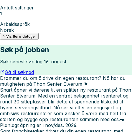
Antall stillinger
1
Arbeidsspråk
Norsk
Vis flere detaljer
Søk på jobben
Søk senest søndag 16. august
Gå til søknad
Drømmer du om å drive din egen restaurant? Nå har du
muligheten på Thon Senter Elverum 🌟
Snart åpner vi dørene til en splitter ny restaurant på Thon
Senter Elverum. Med en sentral beliggenhet i senteret og
rundt 30 sitteplasser blir dette et spennende tilskudd til
byens serveringstilbud. Nå ser vi etter en engasjert og
ambisiøs restauranteier som ønsker å være med helt fra
starten og bygge opp restauranten sammen med oss.🍣
Planlagt åpning er
i nov/des. 2026.
Som franchisetaker driver du din egen restaurant, med