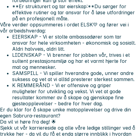
forbedringer kan gi stor effekt.
**Er strukturert og tar eierskap:**Du sørger for
effektive rutiner og tar ansvar for å løse utfordringer
på en profesjonell måte.
Våre verdier oppsummeres i ordet
ELSK💛
og fører vei i
vår arbeidshverdag:
E
IERSKAP - Vi er stolte ambassadører som tar
ansvar for hele virksomheten - økonomisk og sosialt.
Aldri halvveis, aldri litt.
L
IDENSKAP - Vi brenner for jobben vår, trives i et
sultent prestasjonsmiljø og har et varmt hjerte for
mat og mennesker.
S
AMSPILL - Vi spiller hverandre gode, unner andre
suksess og vet at vi alltid presterer sterkest sammen.
K
REMMERÅND - Vi er offensive og griper
muligheter for utvikling og vekst. Vi vet at gode
resultater kommer av å skape og gjenskape fine
gjesteopplevelser - bedre for hver dag.
Er du klar for å skape unike matopplevelser og drive din
egen Sabrura-restaurant?
Da vil vi høre fra deg! 🌟
Sjekk ut vår
karriereside
og alle våre
ledige stillinger
ved å
trykke
her
- da vil du få et enda større innblikk i hvordan