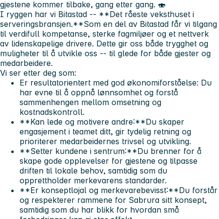
gjestene kommer tilbake, gang etter gang. 🍣
I ryggen har vi Bitastad -- **Det råeste veksthuset i
serveringsbransjen.**Som en del av Bitastad får vi tilgang
til verdifull kompetanse, sterke fagmiljøer og et nettverk
av lidenskapelige drivere. Dette gir oss både trygghet og
muligheter til å utvikle oss -- til glede for både gjester og
medarbeidere.
Vi ser etter deg som:
Er resultatorientert med god økonomiforståelse:
Du
har evne til å oppnå lønnsomhet og forstå
sammenhengen mellom omsetning og
kostnadskontroll.
**Kan lede og motivere andre:**Du skaper
engasjement i teamet ditt, gir tydelig retning og
prioriterer medarbeidernes trivsel og utvikling.
**Setter kundene i sentrum:**Du brenner for å
skape gode opplevelser for gjestene og tilpasse
driften til lokale behov, samtidig som du
opprettholder merkevarens standarder.
**Er konseptlojal og merkevarebevisst:**Du forstår
og respekterer rammene for Sabrura sitt konsept,
samtidig som du har blikk for hvordan små