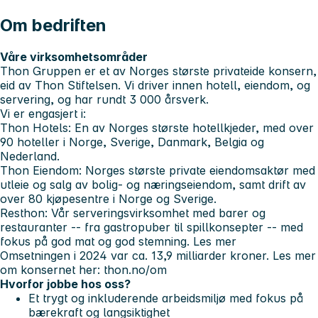
Om bedriften
Våre virksomhetsområder
Thon Gruppen er et av Norges største privateide konsern,
eid av Thon Stiftelsen. Vi driver innen hotell, eiendom, og
servering, og har rundt 3 000 årsverk.
Vi er engasjert i:
Thon Hotels
: En av Norges største hotellkjeder, med over
90 hoteller i Norge, Sverige, Danmark, Belgia og
Nederland.
Thon Eiendom
: Norges største private eiendomsaktør med
utleie og salg av bolig- og næringseiendom, samt drift av
over 80 kjøpesentre i Norge og Sverige.
Resthon
: Vår serveringsvirksomhet med barer og
restauranter -- fra gastropuber til spillkonsepter -- med
fokus på god mat og god stemning. Les mer
Omsetningen i 2024 var ca. 13,9 milliarder kroner. Les mer
om konsernet her: thon.no/om
Hvorfor jobbe hos oss?
Et trygt og inkluderende arbeidsmiljø med fokus på
bærekraft og langsiktighet