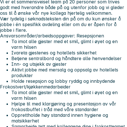
Vi er et sammensveiset team på 20 personer som trives
godt med hverandre både på og utenfor jobb og vi gleder
oss til å ønske vår nye kollega hjertelig velkommen.
Vær tydelig i søknadsteksten din på om du kun ønsker å
jobbe i én spesifikk avdeling eller om du er åpen for å
jobbe i flere.
Ansvarsområder/arbeidsoppgaver:
Resepsjonen
Ta imot alle gjester med et smil, glimt i øyet og en
varm hilsen
Ivareta gjestenes og hotellets sikkerhet
Betjene sentralbord og håndtere alle henvendelser
Inn- og utsjekk av gjester
Aktivt jobbe med mersalg og oppsalg av hotellets
produkter
Holde resepsjon og lobby ryddig og innbydende
Frokostvert/kjøkkenmedarbeider
Ta imot alle gjester med et smil, glimt i øyet og en
varm hilsen
Hjelpe til med klargjøring og presentasjon av vår
frokostbuffet i tråd med våre standarder
Opprettholde høy standard innen hygiene og
matsikkerhet
Samarbeide tett med kollegaene dine i frokostteamet