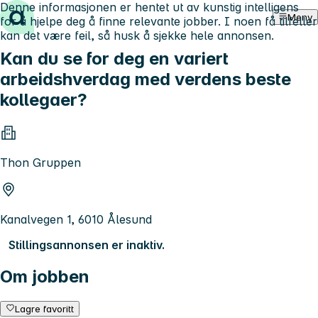
Denne informasjonen er hentet ut av kunstig intelligens
Hopp til innhold
Meny
for å hjelpe deg å finne relevante jobber. I noen få tilfeller
kan det være feil, så husk å sjekke hele annonsen.
Kan du se for deg en variert
arbeidshverdag med verdens beste
kollegaer?
Thon Gruppen
Kanalvegen 1, 6010 Ålesund
Stillingsannonsen er inaktiv.
Om jobben
Lagre favoritt