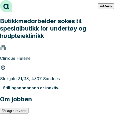
Hopp til innhold
Meny
Butikkmedarbeider søkes til
spesialbutikk for undertøy og
hudpleieklinikk
Clinique Helene
Storgata 31/33, 4307 Sandnes
Stillingsannonsen er inaktiv.
Om jobben
Lagre favoritt