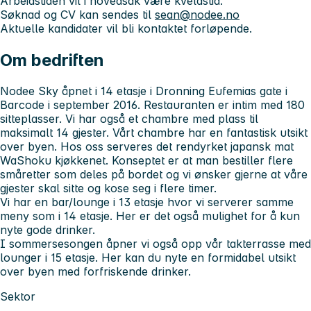
Arbeidstiden vil i hovedsak være kveldstid.
Søknad og CV kan sendes til
sean@nodee.no
Aktuelle kandidater vil bli kontaktet forløpende.
Om bedriften
Nodee Sky åpnet i 14 etasje i Dronning Eufemias gate i
Barcode i september 2016. Restauranten er intim med 180
sitteplasser. Vi har også et chambre med plass til
maksimalt 14 gjester. Vårt chambre har en fantastisk utsikt
over byen. Hos oss serveres det rendyrket japansk mat
WaShoku kjøkkenet. Konseptet er at man bestiller flere
småretter som deles på bordet og vi ønsker gjerne at våre
gjester skal sitte og kose seg i flere timer.
Vi har en bar/lounge i 13 etasje hvor vi serverer samme
meny som i 14 etasje. Her er det også mulighet for å kun
nyte gode drinker.
I sommersesongen åpner vi også opp vår takterrasse med
lounger i 15 etasje. Her kan du nyte en formidabel utsikt
over byen med forfriskende drinker.
Sektor