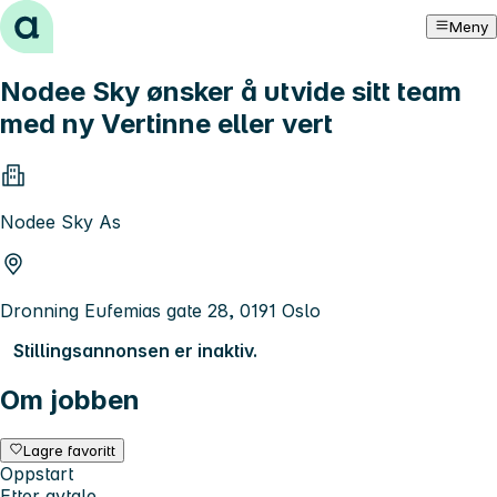
Hopp til innhold
Meny
Nodee Sky ønsker å utvide sitt team
med ny Vertinne eller vert
Nodee Sky As
Dronning Eufemias gate 28, 0191 Oslo
Stillingsannonsen er inaktiv.
Om jobben
Lagre favoritt
Oppstart
Etter avtale