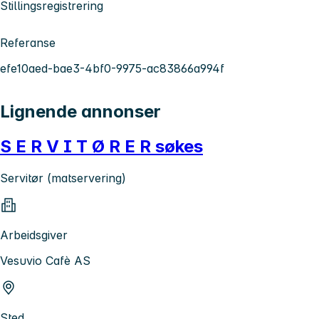
Stillingsregistrering
Referanse
efe10aed-bae3-4bf0-9975-ac83866a994f
Lignende annonser
S E R V I T Ø R E R søkes
Servitør (matservering)
Arbeidsgiver
Vesuvio Cafè AS
Sted