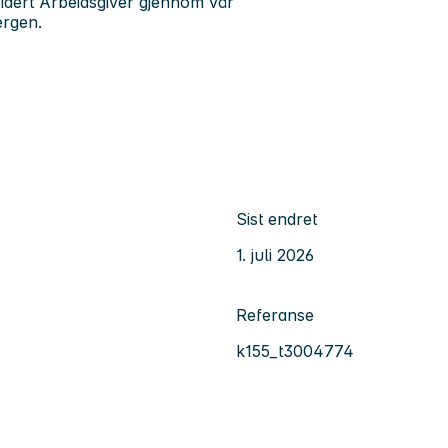
idert Arbeidsgiver gjennom vår
ergen.
Sist endret
1. juli 2026
Referanse
k155_t3004774