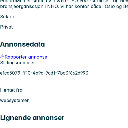
PacuraMed er stolte av å være ISO 9001-sertifisert og Rev
bransjeorganisasjon i NHO. Vi har kontor både i Oslo og B
Sektor
Privat
Annonsedata
Rapporter annonse
Stillingsnummer
efcd5079-ff10-4a9d-9cd1-7bc3f662d993
Hentet fra
websystemer
Lignende annonser