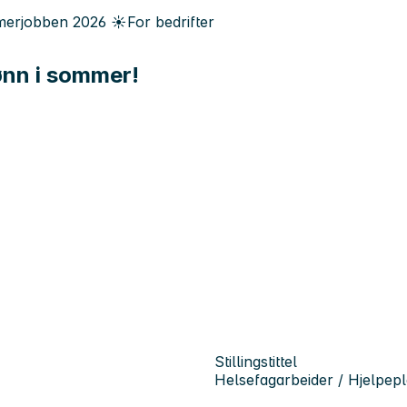
erjobben
2026
☀️
For bedrifter
ønn i sommer!
Stillingstittel
Helsefagarbeider / Hjelpep