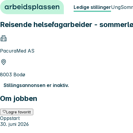
Hopp til innhold
Ledige stillinger
Ung
Somm
Reisende helsefagarbeider - sommerl
PacuraMed AS
8003 Bodø
Stillingsannonsen er inaktiv.
Om jobben
Lagre favoritt
Oppstart
30. juni 2026