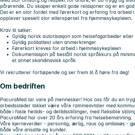
Med stor omsorg og respekt for andre, er du trygg og tilli
pårørende. Du skaper enkelt gode relasjoner og er en god
Det er en stor fordel med førerkort og erfaring fra arbeid 
opplever spesielt stor etterspørsel fra hjemmesykepleien.
Krav til søker:
Gyldig norsk autorisasjon som helsefagarbeider eller 
Gyldig politiattest uten anmerkninger
Førerkort kreves for arbeid i hjemmesykepleien
Dokumentasjon på bestått norsk språkkurs på minimu
et annet skandinavisk språk
Vi rekrutterer fortløpende og ser frem til å høre fra deg!
Om bedriften
PacuraMed tar vare på mennesker! Hos oss får du en trygg 
arbeidssteder takket være våre rammeavtaler med kommun
både i faste heltids- og deltidsstillinger, med fleksible still
PacuraMed har over 20 års erfaring fra helsebemanning.
Våre kjerneverdier - personlig, ærlig, raus og ambisiøs - gj
både våre ansatte og kunder.