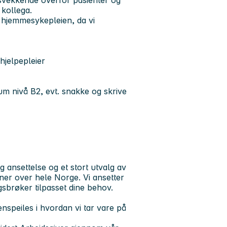
tsvekkende overfor pasienter og
 kollega.
i hjemmesykepleien, da vi
hjelpepleier
m nivå B2, evt. snakke og skrive
ansettelse og et stort utvalg av
er over hele Norge. Vi ansetter
ingsbrøker tilpasset dine behov.
enspeiles i hvordan vi tar vare på