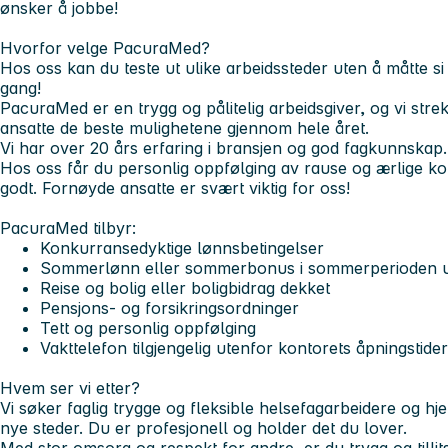
ønsker å jobbe!
Hvorfor velge PacuraMed?
Hos oss kan du teste ut ulike arbeidssteder uten å måtte si
gang!
PacuraMed er en trygg og pålitelig arbeidsgiver, og vi strek
ansatte de beste mulighetene gjennom hele året.
Vi har over 20 års erfaring i bransjen og god fagkunnskap
Hos oss får du personlig oppfølging av rause og ærlige k
godt. Fornøyde ansatte er svært viktig for oss!
PacuraMed tilbyr:
Konkurransedyktige lønnsbetingelser
Sommerlønn eller sommerbonus i sommerperioden u
Reise og bolig eller boligbidrag dekket
Pensjons- og forsikringsordninger
Tett og personlig oppfølging
Vakttelefon tilgjengelig utenfor kontorets åpningstider
Hvem ser vi etter?
Vi søker faglig trygge og fleksible helsefagarbeidere og hje
nye steder. Du er profesjonell og holder det du lover.