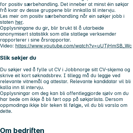
for positiv særbehandling. Det inneber at minst éin søkjar
frå kvar av desse gruppene blir innkalla til intervju.
Les meir om positiv særbehandling når ein søkjer jobb i
staten
her
.
Opplysningane du gir, blir brukt til å utarbeide
anonymisert statistikk som alle statlege verksemder
rapporterer i sine årsrapportar.
Video:
https://www.youtube.com/watch?v=uUTjHmSB_Wc
Slik søkjer du
Du søkjer ved å fylle ut CV i Jobbnorge sitt CV-skjema og
skrive eit kort søknadsbrev. I tillegg må du leggje ved
relevante vitnemål og attestar. Relevante kandidatar vil bli
kalla inn til intervju.
Opplysningar om deg kan bli offentleggjorde sjølv om du
har bede om ikkje å bli ført opp på søkjarlista. Dersom
oppmodinga ikkje blir teken til følgje, vil du bli varsla om
dette.
Om bedriften