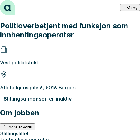
Hopp til innhold
Meny
Politioverbetjent med funksjon som
innhentingsoperatør
Vest politidistrikt
Allehelgensgate 6, 5016 Bergen
Stillingsannonsen er inaktiv.
Om jobben
Lagre favoritt
Stillingstittel
Innhentingsoperatør