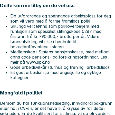
Dette kan me tilby om du vel oss
Ein utfordrande og spennande arbeidsplass for deg
som vil vera med å forme framtidas politi
Stillinga vert lønna som politioverbetjent med
funksjon som spesialist stillingskode 0287 med
årslønn frå kr 790.000,- brutto per år. Vidare
lønnsutvikling vil skje i henhold til
hovudtariffavtalane i staten
Medlemskap i Statens pensjonskasse, med mellom
anna gode pensjons- og forsikringsordningar. Les
meir på
www.spk.no
Gode arbeidsvilkår (turnus og trening i arbeidstida)
Eit godt arbeidsmiljø med engasjerte og dyktige
kollegaer
Mangfald i politiet
Dersom du har funksjonsnedsetting, innvandrarbakgrunn
eller hol i CV-en, er det høve til å krysse av for dette i
søknaden. Er du kvalifisert for stillinga, vil du bli vurdert