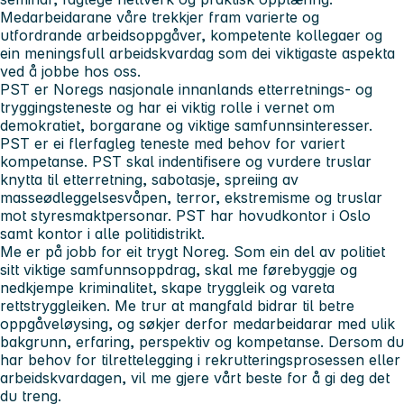
Medarbeidarane våre trekkjer fram varierte og
utfordrande arbeidsoppgåver, kompetente kollegaer og
ein meningsfull arbeidskvardag som dei viktigaste aspekta
ved å jobbe hos oss.
PST er Noregs nasjonale innanlands etterretnings- og
tryggingsteneste og har ei viktig rolle i vernet om
demokratiet, borgarane og viktige samfunnsinteresser.
PST er ei flerfagleg teneste med behov for variert
kompetanse. PST skal indentifisere og vurdere truslar
knytta til etterretning, sabotasje, spreiing av
masseødleggelsesvåpen, terror, ekstremisme og truslar
mot styresmaktpersonar. PST har hovudkontor i Oslo
samt kontor i alle politidistrikt.
Me er på jobb for eit trygt Noreg. Som ein del av politiet
sitt viktige samfunnsoppdrag, skal me førebyggje og
nedkjempe kriminalitet, skape tryggleik og vareta
rettstryggleiken. Me trur at mangfald bidrar til betre
oppgåveløysing, og søkjer derfor medarbeidarar med ulik
bakgrunn, erfaring, perspektiv og kompetanse. Dersom du
har behov for tilrettelegging i rekrutteringsprosessen eller
arbeidskvardagen, vil me gjere vårt beste for å gi deg det
du treng.