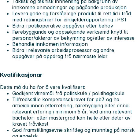
Taktisk og teknisk innhenting på bakgrunn av
innkomne anmodningar og pågåande produksjon
Levera gode og forståelege produkt til rett tid i tråd
med retningslinjer for einkjelderapportering i PST
Bidra i politioperative oppgåver etter behov
Førebyggjande og oppsøkjande verksemd knytt til
personar/aktørar av bekymring og/eller av interesse
Behandle innkomen informasjon
Bidra i relevante arbeidsprosessar og andre
oppgåver på oppdrag frå nærmaste leiar
Kvalifikasjonar
Dette må du ha for å vere kvalifisert:
Godkjent vitnemål frå politiskule / politihøgskule
Tilfredsstille kompetansekravet for pb3 og ha
arbeida innan etterretning, førebygging eller anna
relevant erfaring i minimum 5 år. Ved anna relevant
bachelor- eller mastergrad kan heile eller deler av
kravet fråvikast
God framstillingsevne skriftleg og munnleg på norsk
og engelsk