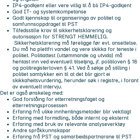
IP4-godkjent eller vere villig til å bli IP4-godkjent
God IT- og systemkompetanse
Godt kjennskap til organiseringa av politiet og
samfunnsoppdraget til PST
Tilfedsstille krav til sikkerhetsklarering og
autorisasjon for STRENGT HEMMELIG.
Sikkerhetsklarering må føreligge før evt. ansettelse.
Du må ha plettfri vandel og vere skikka for teneste i
politiet. Politiattest (uttømmande og utvida) må
hentast inn ved eventuell tilsetjing, jf. politiloven § 18
og politiregisterloven § 41. Ved å søkje på stilling i
politiet samtykker ein til at det blir gjort ei
skikkaheitsvurdering, herunder søk i registre, i forant
av eventuelt intervju.
Det er også ønskeleg med:
God forståing for etterretningsfaget og
etterretningsprosessen
Erfaring frå ulike innhentingsmetoder blir vektlagt
Erfaring med formidling, både internt og eksternt
Erfaring med bruk av relevante analyseverktøy
Andre språkkunnskapar
Erfaring frå PST og samarbeidspartnarane til PST