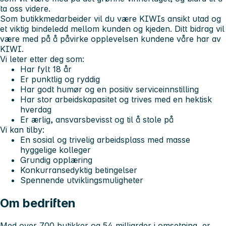
ta oss videre.
Som butikkmedarbeider vil du være KIWIs ansikt utad og
et viktig bindeledd mellom kunden og kjeden. Ditt bidrag vil
være med på å påvirke opplevelsen kundene våre har av
KIWI.
Vi leter etter deg som:
Har fylt 18 år
Er punktlig og ryddig
Har godt humør og en positiv serviceinnstilling
Har stor arbeidskapasitet og trives med en hektisk
hverdag
Er ærlig, ansvarsbevisst og til å stole på
Vi kan tilby:
En sosial og trivelig arbeidsplass med masse
hyggelige kolleger
Grundig opplæring
Konkurransedyktig betingelser
Spennende utviklingsmuligheter
Om bedriften
Med over 700 butikker og 54 milliarder i omsetning, er