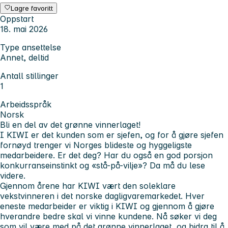
Lagre favoritt
Oppstart
18. mai 2026
Type ansettelse
Annet, deltid
Antall stillinger
1
Arbeidsspråk
Norsk
Bli en del av det grønne vinnerlaget!
I KIWI er det kunden som er sjefen, og for å gjøre sjefen
fornøyd trenger vi Norges blideste og hyggeligste
medarbeidere. Er det deg? Har du også en god porsjon
konkurranseinstinkt og «stå-på-vilje»? Da må du lese
videre.
Gjennom årene har KIWI vært den soleklare
vekstvinneren i det norske dagligvaremarkedet. Hver
eneste medarbeider er viktig i KIWI og gjennom å gjøre
hverandre bedre skal vi vinne kundene. Nå søker vi deg
som vil være med på det grønne vinnerlaget, og bidra til å