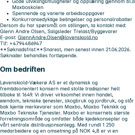
Gode utviklingsmuligheter og opplæring gjennom bl.a
Maxboskolen
Spennende og varierte arbeidsoppgaver
Konkurransedyktige betingelser og personalrabatter
Dersom du har spørsmål om stillingen, ta kontakt med:
Glenn Andre Olsen, Salgsleder Trelast/Byggevarer
E-post:
GlennAndre.Olsen@lovenskiold.no
Tlf: +4794486947
**Søknadsfrist:**Snarest, men senest innen 21.06.2026.
Søknader behandles fortløpende.
Om bedriften
Løvenskiold-Vækerø AS er et dynamisk og
fremtidsorientert konsern med stolte tradisjoner helt
tilbake til 1649. Vi driver virksomhet innen handel,
eiendom, tekniske tjenester, skogbruk og jordbruk, og står
bak kjente merkevarer som Maxbo, Maxbo Teknikk og
Maxbo Tekniske Tjenester. Maxbo er konsernets største
forretningsområde og omfatter både kjedekonsepter og
vårt sentrale distribusjonsanlegg. Med rundt 1 250
medarbeidere og en omsetning på NOK 4,8 er vi en