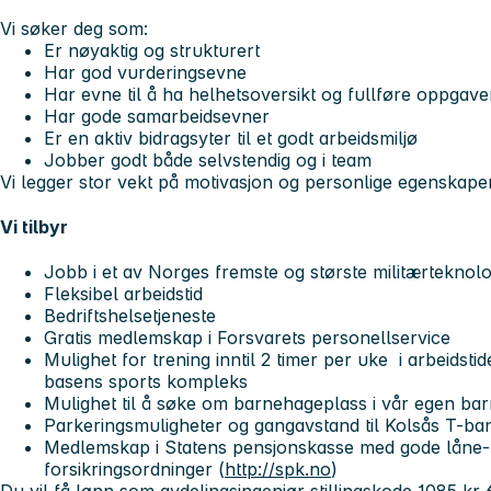
Vi søker deg som:
Er nøyaktig og strukturert
Har god vurderingsevne
Har evne til å ha helhetsoversikt og fullføre oppgave
Har gode samarbeidsevner
Er en aktiv bidragsyter til et godt arbeidsmiljø
Jobber godt både selvstendig og i team
Vi legger stor vekt på motivasjon og personlige egenskaper 
Vi tilbyr
Jobb i et av Norges fremste og største militærteknolo
Fleksibel arbeidstid
Bedriftshelsetjeneste
Gratis medlemskap i Forsvarets personellservice
Mulighet for trening inntil 2 timer per uke i arbeidstid
basens sports kompleks
Mulighet til å søke om barnehageplass i vår egen ba
Parkeringsmuligheter og gangavstand til Kolsås T-ba
Medlemskap i Statens pensjonskasse med gode låne-
forsikringsordninger (
http://spk.no
)