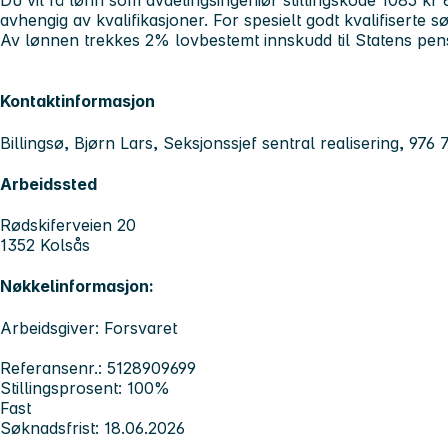
Du vil få lønn som avdelingsingeniør stillingskode 1085 k
avhengig av kvalifikasjoner. For spesielt godt kvalifiserte
Av lønnen trekkes 2% lovbestemt innskudd til Statens pen
Kontaktinformasjon
Billingsø, Bjørn Lars, Seksjonssjef sentral realisering, 976
Arbeidssted
Rødskiferveien 20
1352 Kolsås
Nøkkelinformasjon:
Arbeidsgiver: Forsvaret
Referansenr.: 5128909699
Stillingsprosent: 100%
Fast
Søknadsfrist: 18.06.2026