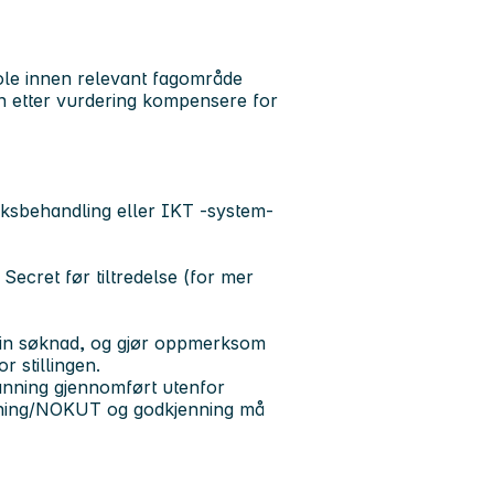
kole innen relevant fagområde
n etter vurdering kompensere for
ksbehandling eller IKT -system-
cret før tiltredelse (for mer
i din søknad, og gjør oppmerksom
r stillingen.
nning gjennomført utenfor
nning/NOKUT og godkjenning må