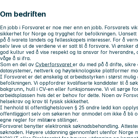
Om bedriften
En jobb i Forsvaret er noe mer enn en jobb. Forsvarets vik
sikkerhet for Norge og trygghet for befolkningen. Uansett h
på å ivareta landets og fellesskapets interesser. For å verne
selv leve ut de verdiene vi er satt til å forsvare. Vi ønsker 
god kultur ved å vise respekt og ta ansvar for hverandre, o
våge å si ifra.
Som en del av
Cyberforsvaret
er du med på å drifte, sikre
datasystemer, nettverk og høyteknologiske plattformer mo
I Forsvaret er det ønskelig at arbeidsstyrken i størst mulig
befolkningen. Vi oppfordrer kvalifiserte kandidater til å sø
bakgrunn, hull i CV-en eller funksjonsevne. Vi vil sørge for
arbeidsplassen hvis det er behov for dette. Noen av Forsva
helsekrav og krav til fysisk skikkethet.
I henhold til offentlighetsloven § 25 andre ledd kan opply
offentliggjort selv om søkeren har anmodet om ikke å bli o
egne regler for militære stillinger.
Forsvaret benytter elektronisk søknadsbehandling. Atteste
søknaden. Høyere utdanning gjennomført utenfor Norge må