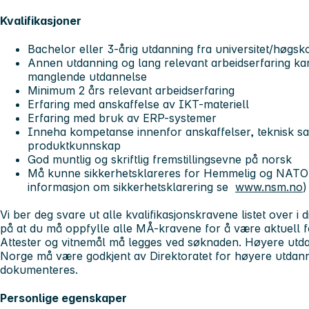
Kvalifikasjoner
Bachelor eller 3-årig utdanning fra universitet/høgs
Annen utdanning og lang relevant arbeidserfaring ka
manglende utdannelse
Minimum 2 års relevant arbeidserfaring
Erfaring med anskaffelse av IKT-materiell
Erfaring med bruk av ERP-systemer
Inneha kompetanse innenfor anskaffelser, teknisk sa
produktkunnskap
God muntlig og skriftlig fremstillingsevne på norsk
Må kunne sikkerhetsklareres for Hemmelig og NATO Se
informasjon om sikkerhetsklarering se
www.nsm.no
)
Vi ber deg svare ut alle kvalifikasjonskravene listet over 
på at du må oppfylle alle MÅ-kravene for å være aktuell fo
Attester og vitnemål
må
legges ved søknaden. Høyere utda
Norge må være godkjent av Direktoratet for høyere utda
dokumenteres.
Personlige egenskaper