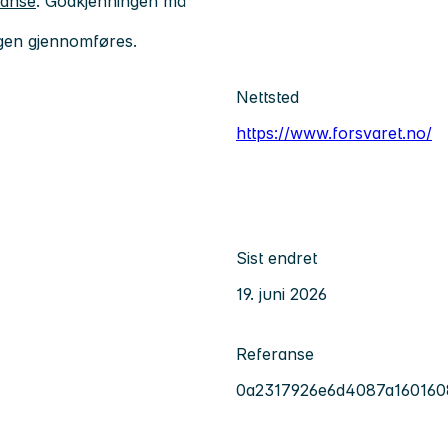
tanse
. Godkjenningen må
ngen gjennomføres.
Nettsted
https://www.forsvaret.no/
Sist endret
19. juni 2026
Referanse
0a2317926e6d4087a160160