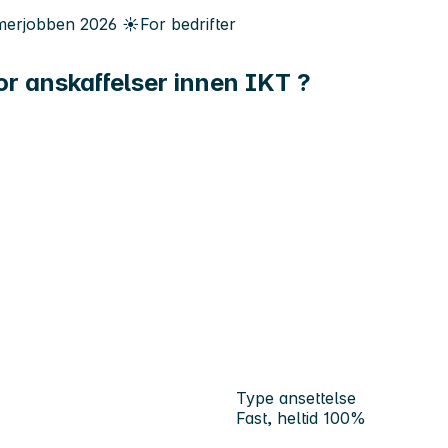
erjobben
2026
☀️
For bedrifter
or anskaffelser innen IKT ?
Type ansettelse
Fast, heltid 100%