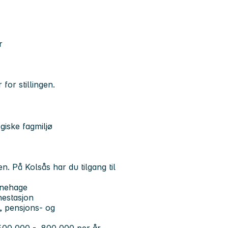
r
for stillingen.
giske fagmiljø
en. På Kolsås har du tilgang til
rnehage
nestasjon
, pensjons- og