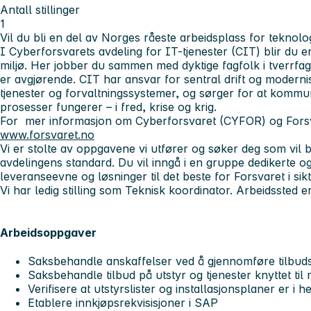
Antall stillinger
1
Vil du bli en del av Norges råeste arbeidsplass for teknol
I Cyberforsvarets avdeling for IT-tjenester (CIT) blir du e
miljø. Her jobber du sammen med dyktige fagfolk i tverrfa
er avgjørende. CIT har ansvar for sentral drift og moderni
tjenester og forvaltningssystemer, og sørger for at kommu
prosesser fungerer – i fred, krise og krig.
For mer informasjon om Cyberforsvaret (CYFOR) og Forsv
www.forsvaret.no
Vi er stolte av oppgavene vi utfører og søker deg som vil b
avdelingens standard. Du vil inngå i en gruppe dedikerte og
leveranseevne og løsninger til det beste for Forsvaret i sikt
Vi har ledig stilling som Teknisk koordinator. Arbeidssted e
Arbeidsoppgaver
Saksbehandle anskaffelser ved å gjennomføre tilbud
Saksbehandle tilbud på utstyr og tjenester knyttet til
Verifisere at utstyrslister og installasjonsplaner er i h
Etablere innkjøpsrekvisisjoner i SAP