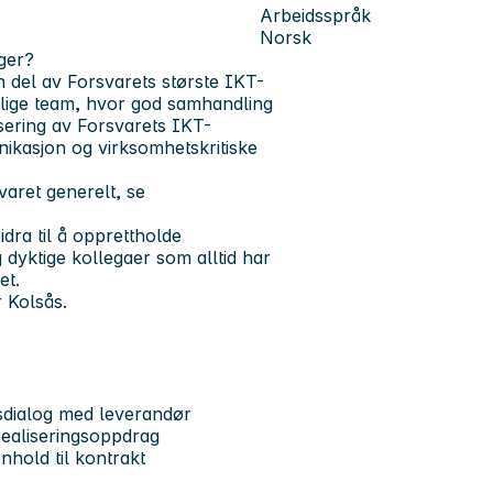
Arbeidsspråk
Norsk
oger?
n del av Forsvarets største IKT-
glige team, hvor god samhandling
sering av Forsvarets IKT-
nikasjon og virksomhetskritiske
aret generelt, se
idra til å opprettholde
 dyktige kollegaer som alltid har
et.
r Kolsås.
sdialog med leverandør
 realiseringsoppdrag
enhold til kontrakt