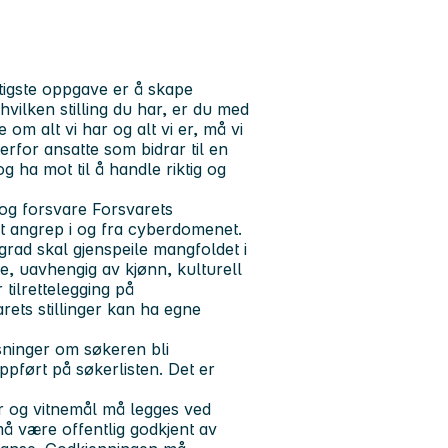
tigste oppgave er å skape
vilken stilling du har, er du med
 om alt vi har og alt vi er, må vi
derfor ansatte som bidrar til en
g ha mot til å handle riktig og
 og forsvare Forsvarets
t angrep i og fra cyberdomenet.
 grad skal gjenspeile mangfoldet i
ke, uavhengig av kjønn, kulturell
 tilrettelegging på
rets stillinger kan ha egne
sninger om søkeren bli
ppført på søkerlisten. Det er
r og vitnemål
må
legges ved
 være offentlig godkjent av