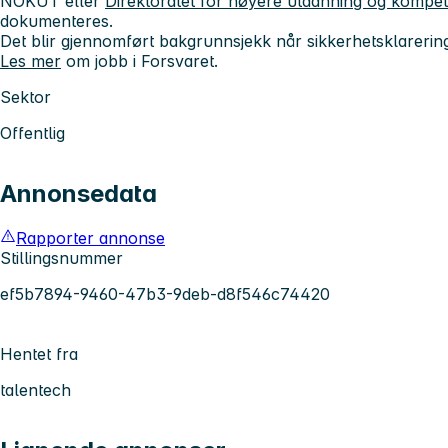
NOKUT eller
Direktoratet for høyere utdanning og kompe
dokumenteres.
Det blir gjennomført bakgrunnsjekk når sikkerhetsklareri
Les mer
om jobb i Forsvaret.
Sektor
Offentlig
Annonsedata
Rapporter annonse
Stillingsnummer
ef5b7894-9460-47b3-9deb-d8f546c74420
Hentet fra
talentech