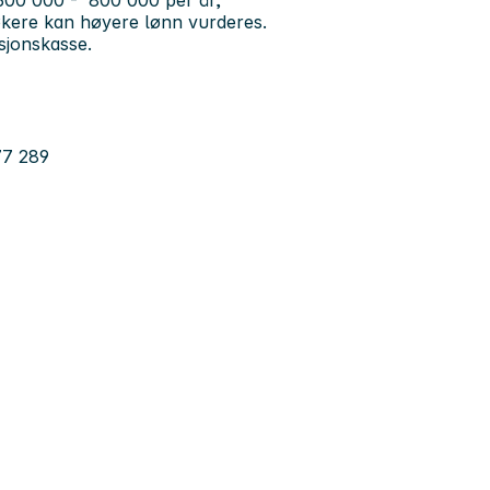
r 600 000 - 800 000 per år,
 søkere kan høyere lønn vurderes.
sjonskasse.
 77 289