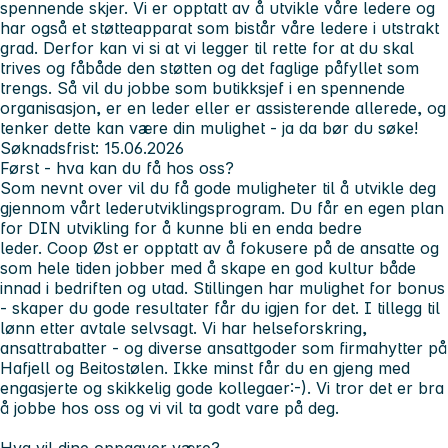
spennende skjer. Vi er opptatt av å utvikle våre ledere og
har også et støtteapparat som bistår våre ledere i utstrakt
grad. Derfor kan vi si at vi legger til rette for at du skal
trives og fåbåde den støtten og det faglige påfyllet som
trengs. Så vil du jobbe som butikksjef i en spennende
organisasjon, er en leder eller er assisterende allerede, og
tenker dette kan være din mulighet - ja da bør du søke!
Søknadsfrist: 15.06.2026
Først - hva kan du få hos oss?
Som nevnt over vil du få gode muligheter til å utvikle deg
gjennom vårt lederutviklingsprogram. Du får en egen plan
for DIN utvikling for å kunne bli en enda bedre
leder. Coop Øst er opptatt av å fokusere på de ansatte og
som hele tiden jobber med å skape en god kultur både
innad i bedriften og utad. Stillingen har mulighet for bonus
- skaper du gode resultater får du igjen for det. I tillegg til
lønn etter avtale selvsagt. Vi har helseforskring,
ansattrabatter - og diverse ansattgoder som firmahytter på
Hafjell og Beitostølen. Ikke minst får du en gjeng med
engasjerte og skikkelig gode kollegaer:-). Vi tror det er bra
å jobbe hos oss og vi vil ta godt vare på deg.
Hva vil dine oppgaver være?