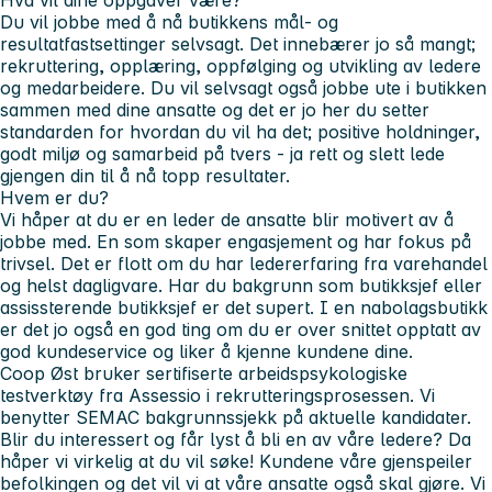
Du vil jobbe med å nå butikkens mål- og
resultatfastsettinger selvsagt. Det innebærer jo så mangt;
rekruttering, opplæring, oppfølging og utvikling av ledere
og medarbeidere. Du vil selvsagt også jobbe ute i butikken
sammen med dine ansatte og det er jo her du setter
standarden for hvordan du vil ha det; positive holdninger,
godt miljø og samarbeid på tvers - ja rett og slett lede
gjengen din til å nå topp resultater.
Hvem er du?
Vi håper at du er en leder de ansatte blir motivert av å
jobbe med. En som skaper engasjement og har fokus på
trivsel. Det er flott om du har ledererfaring fra varehandel
og helst dagligvare. Har du bakgrunn som butikksjef eller
assissterende butikksjef er det supert. I en nabolagsbutikk
er det jo også en god ting om du er over snittet opptatt av
god kundeservice og liker å kjenne kundene dine.
Coop Øst bruker sertifiserte arbeidspsykologiske
testverktøy fra Assessio i rekrutteringsprosessen. Vi
benytter SEMAC bakgrunnssjekk på aktuelle kandidater.
Blir du interessert og får lyst å bli en av våre ledere? Da
håper vi virkelig at du vil søke!
Kundene våre gjenspeiler
befolkingen og det vil vi at våre ansatte også skal gjøre. Vi