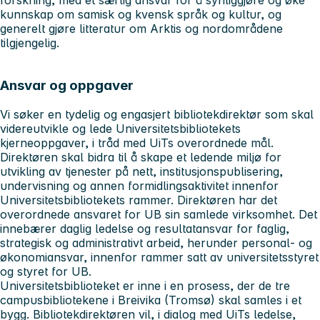
kunnskap om samisk og kvensk språk og kultur, og
generelt gjøre litteratur om Arktis og nordområdene
tilgjengelig.
Ansvar og oppgaver
Vi søker en tydelig og engasjert bibliotekdirektør som skal
videreutvikle og lede Universitetsbibliotekets
kjerneoppgaver, i tråd med UiTs overordnede mål.
Direktøren skal bidra til å skape et ledende miljø for
utvikling av tjenester på nett, institusjonspublisering,
undervisning og annen formidlingsaktivitet innenfor
Universitetsbibliotekets rammer. Direktøren har det
overordnede ansvaret for UB sin samlede virksomhet. Det
innebærer daglig ledelse og resultatansvar for faglig,
strategisk og administrativt arbeid, herunder personal- og
økonomiansvar, innenfor rammer satt av universitetsstyret
og styret for UB.
Universitetsbiblioteket er inne i en prosess, der de tre
campusbibliotekene i Breivika (Tromsø) skal samles i et
bygg. Bibliotekdirektøren vil, i dialog med UiTs ledelse,