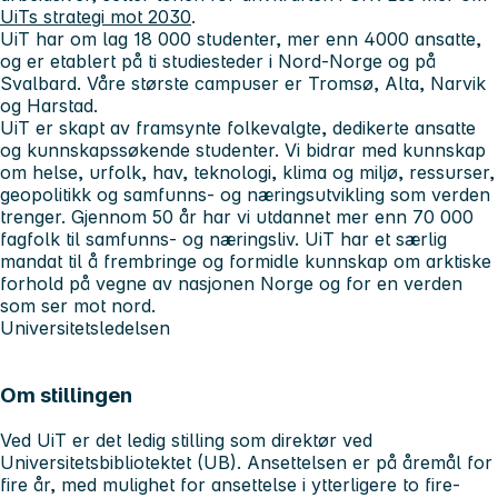
UiTs strategi mot 2030
.
UiT har om lag 18 000 studenter, mer enn 4000 ansatte,
og er etablert på ti studiesteder i Nord-Norge og på
Svalbard. Våre største campuser er Tromsø, Alta, Narvik
og Harstad.
UiT er skapt av framsynte folkevalgte, dedikerte ansatte
og kunnskapssøkende studenter. Vi bidrar med kunnskap
om helse, urfolk, hav, teknologi, klima og miljø, ressurser,
geopolitikk og samfunns- og næringsutvikling som verden
trenger. Gjennom 50 år har vi utdannet mer enn 70 000
fagfolk til samfunns- og næringsliv. UiT har et særlig
mandat til å frembringe og formidle kunnskap om arktiske
forhold på vegne av nasjonen Norge og for en verden
som ser mot nord.
Universitetsledelsen
Om stillingen
Ved UiT er det ledig stilling som direktør ved
Universitetsbibliotektet (UB). Ansettelsen er på åremål for
fire år, med mulighet for ansettelse i ytterligere to fire-