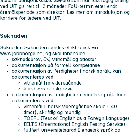
Statens pensjonskasse. Søkere som har fast faglig stilling
ved UiT gis rett til 12 måneder FoU-termin etter endt
åremålsperiode som direktør. Les mer om
introduksjon
og
karriere for ledere
ved UiT.
Søknaden
Søknaden Søknaden sendes elektronisk via
www.jobbnorge.no, og skal inneholde
søknadsbrev, CV, vitnemål og attester
dokumentasjon på formell kompetanse
dokumentasjon av ferdigheter i norsk språk, kan
dokumenteres ved
vitnemål fra videregående
kursbevis norskprøve
dokumentasjon av ferdigheter i engelsk språk, kan
dokumenteres ved
vitnemål I norsk videregående skole (140
timer), skriftlig og muntlig
TOEFL (Test of English as a Foreign Language)
IELTS (International English Testing Service)
fullført universitetsgrad I engelsk språk og