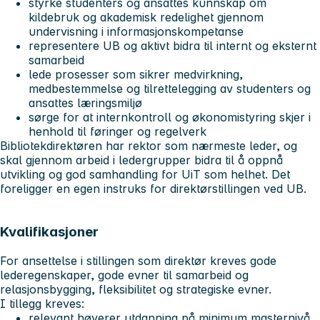
styrke studenters og ansattes kunnskap om
kildebruk og akademisk redelighet gjennom
undervisning i informasjonskompetanse
representere UB og aktivt bidra til internt og eksternt
samarbeid
lede prosesser som sikrer medvirkning,
medbestemmelse og tilrettelegging av studenters og
ansattes læringsmiljø
sørge for at internkontroll og økonomistyring skjer i
henhold til føringer og regelverk
Bibliotekdirektøren har rektor som nærmeste leder, og
skal gjennom arbeid i ledergrupper bidra til å oppnå
utvikling og god samhandling for UiT som helhet. Det
foreligger en egen instruks for direktørstillingen ved UB.
Kvalifikasjoner
For ansettelse i stillingen som direktør kreves gode
lederegenskaper, gode evner til samarbeid og
relasjonsbygging, fleksibilitet og strategiske evner.
I tillegg kreves:
relevant høyerer utdanning på minimum masternivå