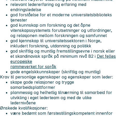
relevant ledererfaring og erfaring med
endringsledelse
god forståelse for et moderne universitetsbiblioteks
tjenester
god kunnskap om forskning og det åpne
vitenskapssystemets forutsetninger og utfordringer,
og relasjonen mellom forskningen og samfunnet
god kjennskap til universitetssektoren i Norge,
inkludert forskning, utdanning og politikk
god skriftlig og muntlig fremstillingsevne i norsk eller
et skandinavisk språk på minimum nivå B2 i
Det felles
europeiske
rammeverket for språk
gode engelskkunnskaper (skriftlig og muntlig)
Krav til personlige egenskaper og egenskaper som leder:
skape gode relasjoner og trygge
samarbeidsplattformer
planmessig og helhetlig tilnærming til samarbeid for
utvikling i eget lederteam og med de ulike
ledernivåene
Ønskede kvalifikasjoner:
være bedømt som førstestillingskompetent innenfor