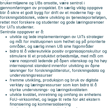
brukermiljøene og UBs ansatte, være sentral i
gjennomføringen av prosjektet. En særlig viktig oppgave
blir å sikre et godt bygg for drift av et moderne fag- og
forskningsbibliotek, videre utvikling av tjenesteporteføljen,
rettet mot forskere og studenter og gode læringsarenaer
for UiTs studenter.
Sentrale oppgaver er å:
utvikle og lede implementeringen av UiTs strategier
og mål for institusjonen som helhet og på prioriterte
områder, og særlig innen UB sine fagområder
bidra til å videreutvikle positiv organisasjonskultur og
stimulere til et produktivt arbeidsmiljø, med mål om
være nasjonalt ledende på åpen vitenskap og ha høy
internasjonal standard innenfor utvikling av åpne
løsninger for forskningslitteratur, forskningsdata og
undervisningsressurser
fremme utvikling, produksjon og bruk av digitale
verktøy og læringsressurser som kan bidra til å
styrke undervisnings- og læringskvaliteten
utvikle kvalitet, innretning og omfang av enhetens
FoU-virksomhet, og legge til rette for økt ekstern
finansiering og kommersialisering