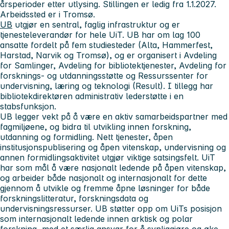
årsperioder etter utlysing. Stillingen er ledig fra 1.1.2027.
Arbeidssted er i Tromsø.
UB
utgjør en sentral, faglig infrastruktur og er
tjenesteleverandør for hele UiT. UB har om lag 100
ansatte fordelt på fem studiesteder (Alta, Hammerfest,
Harstad, Narvik og Tromsø), og er organisert i Avdeling
for Samlinger, Avdeling for bibliotektjenester, Avdeling for
forsknings- og utdanningsstøtte og Ressurssenter for
undervisning, læring og teknologi (Result). I tillegg har
bibliotekdirektøren administrativ lederstøtte i en
stabsfunksjon.
UB legger vekt på å være en aktiv samarbeidspartner med
fagmiljøene, og bidra til utvikling innen forskning,
utdanning og formidling. Nett tjenester, åpen
institusjonspublisering og åpen vitenskap, undervisning og
annen formidlingsaktivitet utgjør viktige satsingsfelt. UiT
har som mål å være nasjonalt ledende på åpen vitenskap,
og arbeider både nasjonalt og internasjonalt for dette
gjennom å utvikle og fremme åpne løsninger for både
forskningslitteratur, forskningsdata og
undervisningsressurser. UB støtter opp om UiTs posisjon
som internasjonalt ledende innen arktisk og polar
forskning, med et særlig ansvar for å synliggjøre og øke