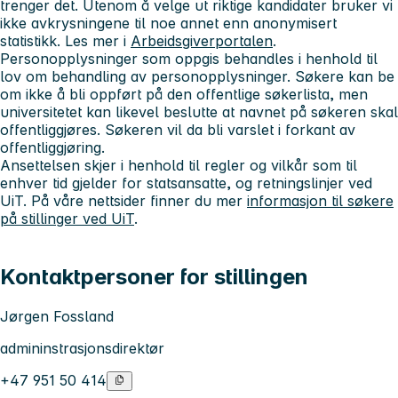
trenger det. Utenom å velge ut riktige kandidater bruker vi
ikke avkrysningene til noe annet enn anonymisert
statistikk. Les mer i
Arbeidsgiverportalen
.
Personopplysninger som oppgis behandles i henhold til
lov om behandling av personopplysninger. Søkere kan be
om ikke å bli oppført på den offentlige søkerlista, men
universitetet kan likevel beslutte at navnet på søkeren skal
offentliggjøres. Søkeren vil da bli varslet i forkant av
offentliggjøring.
Ansettelsen skjer i henhold til regler og vilkår som til
enhver tid gjelder for statsansatte, og retningslinjer ved
UiT. På våre nettsider finner du mer
informasjon til søkere
på stillinger ved UiT
.
Kontaktpersoner for stillingen
Jørgen Fossland
admininstrasjonsdirektør
+47 951 50 414