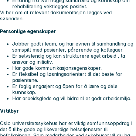
Erfaring fra tverrfaglig samarbeid og kunnskap om
rehabilitering vektlegges positivt.
Vi ber om at relevant dokumentasjon legges ved
søknaden.
Personlige egenskaper
Jobber godt i team, og har evnen til samhandling og
samspill med pasienter, pårørende og kollegaer.
Er selvstendig og kan strukturere eget arbeid , ta
ansvar og initiativ.
Har gode kommunikasjonsegenskaper.
Er fleksibel og løsningsorientert til det beste for
pasientene.
Er faglig engasjert og åpen for å lære og dele
kunnskap.
Har arbeidsglede og vil bidra til et godt arbeidsmiljø.
Vi tilbyr
Oslo universitetssykehus har et viktig samfunnsoppdrag i
det å tilby gode og likeverdige helsetjenester til
befolkningen. Som medarbeider ved sykehuset vil du ha