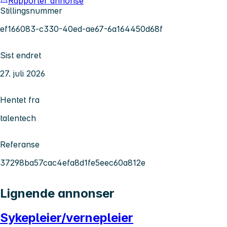
Rapporter annonse
Stillingsnummer
ef166083-c330-40ed-ae67-6a164450d68f
Sist endret
27. juli 2026
Hentet fra
talentech
Referanse
37298ba57cac4efa8d1fe5eec60a812e
Lignende annonser
Sykepleier/vernepleier