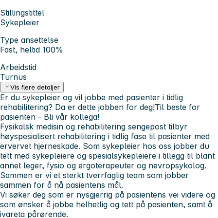
Stillingstittel
Sykepleier
Type ansettelse
Fast, heltid 100%
Arbeidstid
Turnus
Vis flere detaljer
Er du sykepleier og vil jobbe med pasienter i tidlig
rehabilitering? Da er dette jobben for deg!
Til beste for
pasienten - Bli vår kollega!
Fysikalsk medisin og rehabilitering sengepost tilbyr
høyspesialisert rehabilitering i tidlig fase til pasienter med
ervervet hjerneskade. Som sykepleier hos oss jobber du
tett med sykepleiere og spesialsykepleiere i tillegg til blant
annet leger, fysio og ergoterapeuter og nevropsykolog.
Sammen er vi et sterkt tverrfaglig team som jobber
sammen for å nå pasientens mål.
Vi søker deg som er nysgjerrig på pasientens vei videre og
som ønsker å jobbe helhetlig og tett på pasienten, samt å
ivareta pårørende.