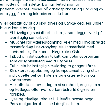
en rolle i å innfri dette. Du har betydning for
pasientsikkerhet, trivsel på arbeidsplassen og utvikling av
en trygg, åpen og inkluderende kultur.
Vi er opptatt av at du skal trives og utvikle deg, les under
hva vi kan tilby deg:
Et trivelig og sosialt arbeidsmiljø som legger vekt på
tverrfaglig samarbeid.
Mulighet for videreutdanning. Vi er med i nyopprettet
masterforløp i nevrosykepleie i samarbeid med
Lovisenberg Diakonale Høgskole i Oslo.
Tilbud om deltagelse i lokalt kompetanseprogram
som gir lønnstillegg ved fullførelse.
Fullskala helsefaglig simulering to ganger i året.
Strukturert opplæring og kompetanseheving etter
individuelle behov. Interne og eksterne kurs og
konferanser.
Her blir du del av et lag med samhold, engasjement,
og kollegastøtte hvor du kan bidra til å gjøre en
forskjell.
Lyse og trivelige lokaler i Ullevåls nyeste bygg.
Personalgarderober med dusjfasiliteter.