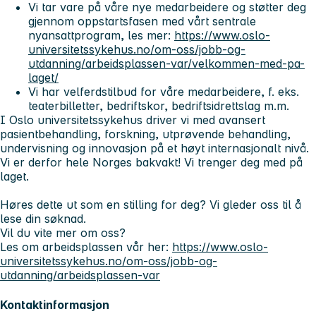
Vi tar vare på våre nye medarbeidere og støtter deg
gjennom oppstartsfasen med vårt sentrale
nyansattprogram, les mer:
https://www.oslo-
universitetssykehus.no/om-oss/jobb-og-
utdanning/arbeidsplassen-var/velkommen-med-pa-
laget/
Vi har velferdstilbud for våre medarbeidere, f. eks.
teaterbilletter, bedriftskor, bedriftsidrettslag m.m.
I Oslo universitetssykehus driver vi med avansert
pasientbehandling, forskning, utprøvende behandling,
undervisning og innovasjon på et høyt internasjonalt nivå.
Vi er derfor hele Norges bakvakt! Vi trenger deg med på
laget.
Høres dette ut som en stilling for deg? Vi gleder oss til å
lese din søknad.
Vil du vite mer om oss?
Les om arbeidsplassen vår her:
https://www.oslo-
universitetssykehus.no/om-oss/jobb-og-
utdanning/arbeidsplassen-var
Kontaktinformasjon