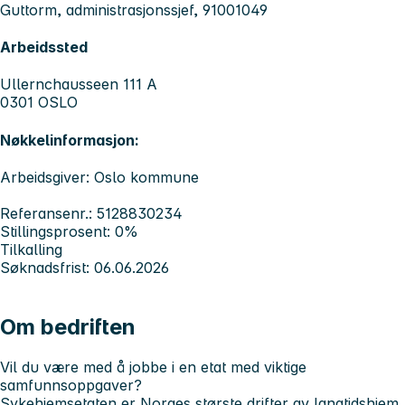
Guttorm, administrasjonssjef, 91001049
Arbeidssted
Ullernchausseen 111 A
0301 OSLO
Nøkkelinformasjon:
Arbeidsgiver: Oslo kommune
Referansenr.: 5128830234
Stillingsprosent: 0%
Tilkalling
Søknadsfrist: 06.06.2026
Om bedriften
Vil du være med å jobbe i en etat med viktige
samfunnsoppgaver?
Sykehjemsetaten er Norges største drifter av langtidshjem