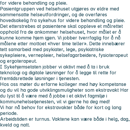
for videre behandling og pleie.
Pasientgruppen ved helsehuset utgjøres av eldre med
sammensatte helseutfordringer, og de overføres
hovedsakelig fra sykehus for videre behandling og pleie.
Det etterstrebes at pasientene skal oppleve et målrettet
opphold fra de ankommer helsehuset, hvor målet er å
kunne komme hjem igjen. Vi jobber tverrfaglig for å nå
målene etter mottoet «hver time teller». Dette innebærer
tett samarbeid med psykiater, lege, psykiatriske
sykepleiere, vernepleier, helsefagarbeidere, fysioterapeut
og ergoterapeut.
I Sykehjemsetaten jobber vi aktivt med å ta i bruk
teknologi og digitale løsninger for å legge til rette for
fremtidsrettede løsninger i tjenesten.
Hos oss møter du erfarne kolleger med høy kompetanse
og du vil ha gode utviklingsmuligheter som ekstravakt Har
du lyst til å være med å jobbe i et aktivt fagmiljø i
kommunehelsetjenesten, vil vi gjerne ha deg med!
Vi har nå behov for ekstravakter både for kort og lang
periode.
Arbeidstiden er turnus. Vaktene kan være både i helg, dag,
kveld og natt.