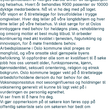
og helsehus. Hvert år behandles 9000 pasienter av 10000
dyktige medarbeidere. Nå vil vi ha deg med på laget.
Vår visjon er å tilrettelegge for livsutfoldelse i trygge
omgivelser. Hver dag teller på våre langtidshjem og hver
time teller på våre helsehus. Vi skal sørge for at Oslos
innbyggere med behov for heldøgns pleie, rehabilitering
og omsorg mottar et best mulig tilbud. Vi arbeider
kontinuerlig med økt kvalitet i tjenesten, fagutvikling og
innovasjon, for å møte fremtidens behov.
Arbeidsplassene i Oslo kommune skal preges av
mangfold, og våre ansatte skal gjenspeile byens
befolkning. Vi oppfordrer alle som er kvalifisert til å søke
jobb hos oss uansett alder, funksjonsevne, kjønn,
kjønnsidentitet, seksuell orientering, religion og etnisk
bakgrunn. Oslo kommune legger vekt på å tilrettelegge
arbeidsforholdene dersom du har behov for det.
Vaksinasjonsstatus mot sesonginfluensa og holdninger til
vaksinering generelt vil kunne bli lagt vekt på i
vurderingen av personlig egnethet.
Vi ser frem til å høre fra deg.
Vi gjør oppmerksom på at søkere kan føres opp på
offentlig søkerliste selv om søkeren har bedt om