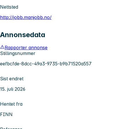
Nettsted
http://jobb.manjobb.no/
Annonsedata
Rapporter annonse
Stillingsnummer
eefbcfde-8dcc-49a3-9735-b9b71520a557
Sist endret
15. juli 2026
Hentet fra
FINN