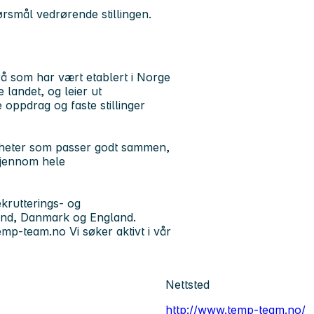
rsmål vedrørende stillingen.
å som har vært etablert i Norge
 landet, og leier ut
 oppdrag og faste stillinger
mheter som passer godt sammen,
 gjennom hele
krutterings- og
and, Danmark og England.
emp-team.no Vi søker aktivt i vår
Nettsted
http://www.temp-team.no/