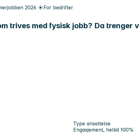
erjobben
2026
☀️
For bedrifter
om trives med fysisk jobb? Da trenger v
Type ansettelse
Engasjement, heltid 100%