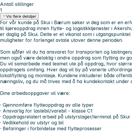
Antall stillinger
1
Vis flere detaljer
For vår kunde på Skui i Bærum søker vi deg som er en erfa
til kjøreoppdrag innen flytte- og logistikktjenester i Ake
er daglig på Skui. Dette er et vikariat som i utgangspunkte
muligheter for forlenget avtale utover denne perioden.
Som sjåfør vil du ha ansvaret for transporten og lastingen
men også være delaktig i andre oppdrag som flytting av g
Du vil samarbeide med teamet ute på oppdrag, hvor størrel
oppdragets omfang. Hver dag vil by på varierte utfordringe
lokalflytting og montasje. Kundene inkluderer både offentli
næringsliv, og du må trives med å ha kundekontakt under
Dine arbeidsoppgaver vil være:
· Gjennomføre flytteoppdrag av alle typer
· Ansvarlig for lastebil/varebil - klasse C1
· Oppdragsrelatert arbeid på utstyrslager/terminal på Skui
· Vedlikehold av utstyr og bil
· Befaringer i forbindelse med flytteprosesser