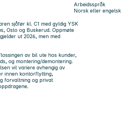
Arbeidsspråk
Norsk eller engelsk
ren sjåfør kl. C1 med gyldig YSK
rshus, Oslo og Buskerud. Oppmøte
t gjelder ut 2026, men med
/lossingen av bil ute hos kunder,
ods, og montering/demontering.
sen vil variere avhengig av
r innen kontorflytting,
g forvaltning og privat
 oppdragene.