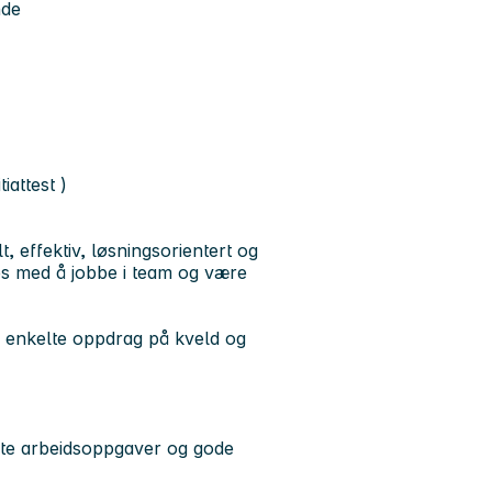
nde
iattest )
, effektiv, løsningsorientert og
es med å jobbe i team og være
n enkelte oppdrag på kveld og
ierte arbeidsoppgaver og gode