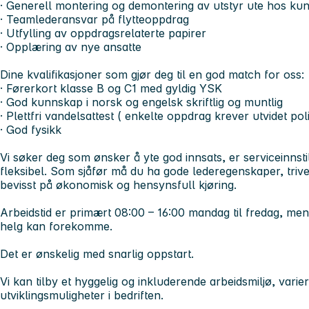
· Generell montering og demontering av utstyr ute hos ku
· Teamlederansvar på flytteoppdrag
· Utfylling av oppdragsrelaterte papirer
· Opplæring av nye ansatte
Dine kvalifikasjoner som gjør deg til en god match for oss:
· Førerkort klasse B og C1 med gyldig YSK
· God kunnskap i norsk og engelsk skriftlig og muntlig
· Plettfri vandelsattest ( enkelte oppdrag krever utvidet polit
· God fysikk
Vi søker deg som ønsker å yte god innsats, er serviceinnstilt
fleksibel. Som sjåfør må du ha gode lederegenskaper, triv
bevisst på økonomisk og hensynsfull kjøring.
Arbeidstid er primært 08:00 – 16:00 mandag til fredag, me
helg kan forekomme.
Det er ønskelig med snarlig oppstart.
Vi kan tilby et hyggelig og inkluderende arbeidsmiljø, var
utviklingsmuligheter i bedriften.