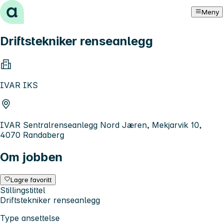
Hopp til innhold
Meny
Driftstekniker renseanlegg
IVAR IKS
IVAR Sentralrenseanlegg Nord Jæren, Mekjarvik 10,
4070 Randaberg
Om jobben
Lagre favoritt
Stillingstittel
Driftstekniker renseanlegg
Type ansettelse