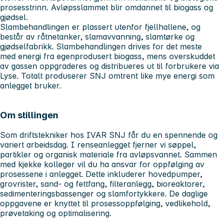
prosesstrinn. Avløpsslammet blir omdannet til biogass og
gjødsel.
Slambehandlingen er plassert utenfor fjellhallene, og
består av råtnetanker, slamavvanning, slamtørke og
gjødselfabrikk. Slambehandlingen drives for det meste
med energi fra egenprodusert biogass, mens overskuddet
av gassen oppgraderes og distribueres ut til forbrukere via
Lyse. Totalt produserer SNJ omtrent like mye energi som
anlegget bruker.
Om stillingen
Som driftstekniker hos IVAR SNJ får du en spennende og
variert arbeidsdag. I renseanlegget fjerner vi søppel,
partikler og organisk materiale fra avløpsvannet. Sammen
med kjekke kolleger vil du ha ansvar for oppfølging av
prosessene i anlegget. Dette inkluderer hovedpumper,
grovrister, sand- og fettfang, filteranlegg, bioreaktorer,
sedimenteringsbassenger og slamfortykkere. De daglige
oppgavene er knyttet til prosessoppfølging, vedlikehold,
prøvetaking og optimalisering.