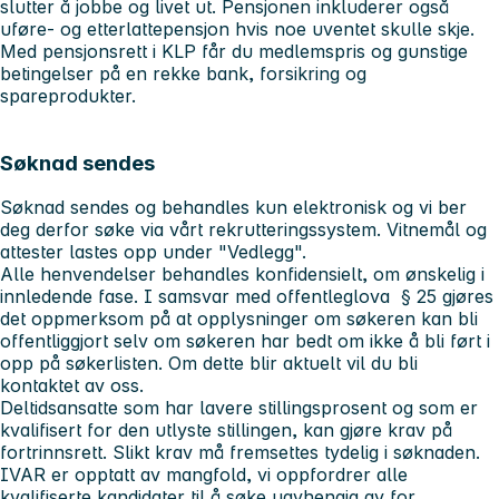
slutter å jobbe og livet ut. Pensjonen inkluderer også
uføre- og etterlattepensjon hvis noe uventet skulle skje.
Med pensjonsrett i KLP får du medlemspris og gunstige
betingelser på en rekke bank, forsikring og
spareprodukter.
Søknad sendes
Søknad sendes og behandles kun elektronisk og vi ber
deg derfor søke via vårt rekrutteringssystem. Vitnemål og
attester lastes opp under "Vedlegg".
Alle henvendelser behandles konfidensielt, om ønskelig i
innledende fase. I samsvar med offentleglova § 25 gjøres
det oppmerksom på at opplysninger om søkeren kan bli
offentliggjort selv om søkeren har bedt om ikke å bli ført i
opp på søkerlisten. Om dette blir aktuelt vil du bli
kontaktet av oss.
Deltidsansatte som har lavere stillingsprosent og som er
kvalifisert for den utlyste stillingen, kan gjøre krav på
fortrinnsrett. Slikt krav må fremsettes tydelig i søknaden.
IVAR er opptatt av mangfold, vi oppfordrer alle
kvalifiserte kandidater til å søke uavhengig av for