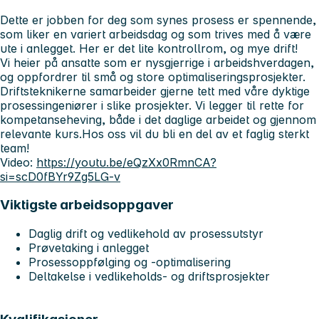
Dette er jobben for deg som synes prosess er spennende,
som liker en variert arbeidsdag og som trives med å være
ute i anlegget. Her er det lite kontrollrom, og mye drift!
Vi heier på ansatte som er nysgjerrige i arbeidshverdagen,
og oppfordrer til små og store optimaliseringsprosjekter.
Driftsteknikerne samarbeider gjerne tett med våre dyktige
prosessingeniører i slike prosjekter. Vi legger til rette for
kompetanseheving, både i det daglige arbeidet og gjennom
relevante kurs.Hos oss vil du bli en del av et faglig sterkt
team!
Video:
https://youtu.be/eQzXx0RmnCA?
si=scD0fBYr9Zg5LG-v
Viktigste arbeidsoppgaver
Daglig drift og vedlikehold av prosessutstyr
Prøvetaking i anlegget
Prosessoppfølging og -optimalisering
Deltakelse i vedlikeholds- og driftsprosjekter