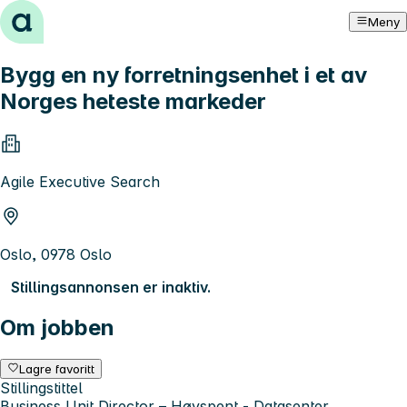
Hopp til innhold
Meny
Bygg en ny forretningsenhet i et av
Norges heteste markeder
Agile Executive Search
Oslo, 0978 Oslo
Stillingsannonsen er inaktiv.
Om jobben
Lagre favoritt
Stillingstittel
Business Unit Director – Høyspent - Datasenter