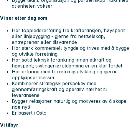
Bygge team, organisasjon og partnerskap i takt med
at enheten vokser
Vi ser etter deg som
Har toppledererfaring fra kraftbransjen, høyspent
eller linjebygging - gjerne fra nettselskap,
entreprenør eller tilsvarende
Har sterk kommersiell tyngde og trives med å bygge
og utvikle forretning
Har solid teknisk forankring innen elkraft og
høyspent; sivilingeniørutdanning er en klar fordel
Har erfaring med forretningsutvikling og gjerne
oppkjøpsprosesser
Kombinerer strategisk perspektiv med
gjennomføringskraft og operativ nærhet til
leveransene
Bygger relasjoner naturlig og motiveres av å skape
noe nytt
Er basert i Oslo
Vi tilbyr