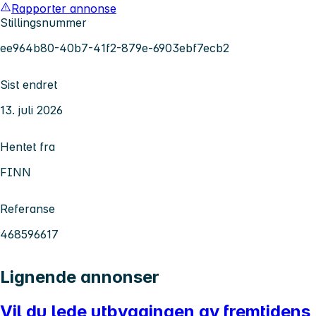
Rapporter annonse
Stillingsnummer
ee964b80-40b7-41f2-879e-6903ebf7ecb2
Sist endret
13. juli 2026
Hentet fra
FINN
Referanse
468596617
Lignende annonser
Vil du lede utbyggingen av fremtidens