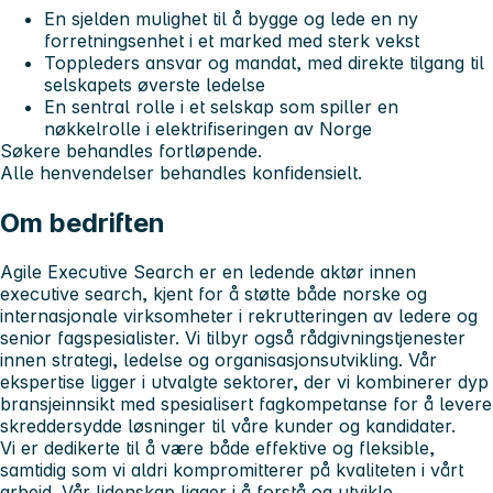
En sjelden mulighet til å bygge og lede en ny
forretningsenhet i et marked med sterk vekst
Toppleders ansvar og mandat, med direkte tilgang til
selskapets øverste ledelse
En sentral rolle i et selskap som spiller en
nøkkelrolle i elektrifiseringen av Norge
Søkere behandles fortløpende.
Alle henvendelser behandles konfidensielt.
Om bedriften
Agile Executive Search er en ledende aktør innen
executive search, kjent for å støtte både norske og
internasjonale virksomheter i rekrutteringen av ledere og
senior fagspesialister. Vi tilbyr også rådgivningstjenester
innen strategi, ledelse og organisasjonsutvikling. Vår
ekspertise ligger i utvalgte sektorer, der vi kombinerer dyp
bransjeinnsikt med spesialisert fagkompetanse for å levere
skreddersydde løsninger til våre kunder og kandidater.
Vi er dedikerte til å være både effektive og fleksible,
samtidig som vi aldri kompromitterer på kvaliteten i vårt
arbeid. Vår lidenskap ligger i å forstå og utvikle