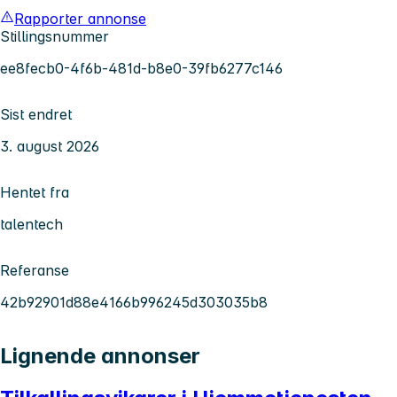
Rapporter annonse
Stillingsnummer
ee8fecb0-4f6b-481d-b8e0-39fb6277c146
Sist endret
3. august 2026
Hentet fra
talentech
Referanse
42b92901d88e4166b996245d303035b8
Lignende annonser