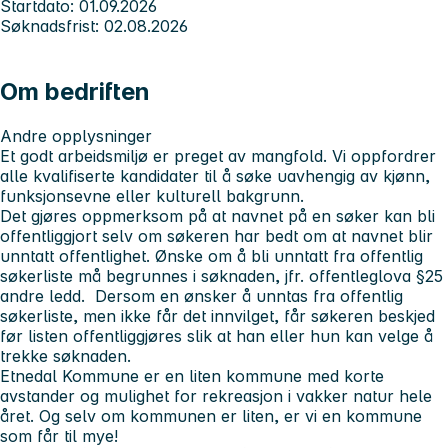
Startdato: 01.09.2026
Søknadsfrist: 02.08.2026
Om bedriften
Andre opplysninger
Et godt arbeidsmiljø er preget av mangfold. Vi oppfordrer
alle kvalifiserte kandidater til å søke uavhengig av kjønn,
funksjonsevne eller kulturell bakgrunn.
Det gjøres oppmerksom på at navnet på en søker kan bli
offentliggjort selv om søkeren har bedt om at navnet blir
unntatt offentlighet. Ønske om å bli unntatt fra offentlig
søkerliste må begrunnes i søknaden, jfr. offentleglova §25
andre ledd. Dersom en ønsker å unntas fra offentlig
søkerliste, men ikke får det innvilget, får søkeren beskjed
før listen offentliggjøres slik at han eller hun kan velge å
trekke søknaden.
Etnedal Kommune
er en liten kommune med korte
avstander og mulighet for rekreasjon i vakker natur hele
året. Og selv om kommunen er liten, er vi en kommune
som får til mye!