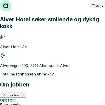
Hopp til innhold
Meny
Alver Hotel søker smilende og dyktig
kokk
Alver Hotel As
Alvervegen 100, 5911 Alversund, Alver
Stillingsannonsen er inaktiv.
Om jobben
Lagre favoritt
Oppstart
Etter avtale