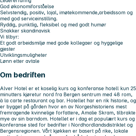
Ledererfaring
God økonomiforståelse
Selvstendig, positiv, lojal, imøtekommende,arbeidssom og
med god serviceinstilling.
Ryddig, punktlig, fleksibel og med godt humør
Snakker skandinavisk
Vi tilbyr:
Et godt arbeidsmiljø med gode kollegaer og hyggelige
gjester
Utviklingsmuligheter
Lønn etter avtale
Om bedriften
Alver Hotel er et koselig kurs og konferanse hotell kun 25
minutters kjøretur nord fra Bergen sentrum med 48 rom,
à la carte restaurant og bar. Hotellet har en rik historie, og
er bygget på gården hvor en av Norgeshistoriens mest
fremragende kvinnelige forfattere, Amalie Skram, tilbrakte
mye av sin barndom. Hotellet er i dag et populært kurs og
konferanse sted for bedrifter i Nordhordlandsdistriktet og
Bergensregionen. Vårt kjøkken er basert på rike, lokale