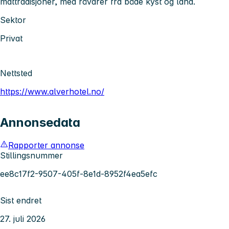
mattradisjoner, med råvarer fra både kyst og land.
Sektor
Privat
Nettsted
https://www.alverhotel.no/
Annonsedata
Rapporter annonse
Stillingsnummer
ee8c17f2-9507-405f-8e1d-8952f4ea5efc
Sist endret
27. juli 2026