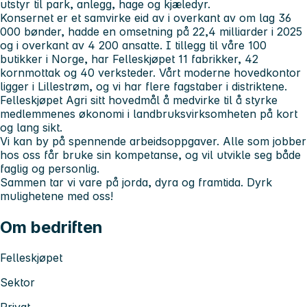
utstyr til park, anlegg, hage og kjæledyr.
Konsernet er et samvirke eid av i overkant av om lag 36
000 bønder, hadde en omsetning på 22,4 milliarder i 2025
og i overkant av 4 200 ansatte. I tillegg til våre 100
butikker i Norge, har Felleskjøpet 11 fabrikker, 42
kornmottak og 40 verksteder. Vårt moderne hovedkontor
ligger i Lillestrøm, og vi har flere fagstaber i distriktene.
Felleskjøpet Agri sitt hovedmål å medvirke til å styrke
medlemmenes økonomi i landbruksvirksomheten på kort
og lang sikt.
Vi kan by på spennende arbeidsoppgaver. Alle som jobber
hos oss får bruke sin kompetanse, og vil utvikle seg både
faglig og personlig.
Sammen tar vi vare på jorda, dyra og framtida. Dyrk
mulighetene med oss!
Om bedriften
Felleskjøpet
Sektor
Privat