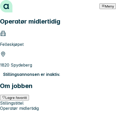
Hopp til innhold
Meny
Operatør midlertidig
Felleskjøpet
1820 Spydeberg
Stillingsannonsen er inaktiv.
Om jobben
Lagre favoritt
Stillingstittel
Operatør midlertidig