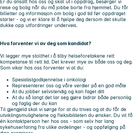
Er du ansatt hos oss og skal ut i oppdrag, besørger vi
reise og bolig når du må jobbe borte fra hjemmet. Du får
billetter og informasjon om bolig i god tid før oppdraget
starter - og vi er klare til å hjelpe deg dersom det skulle
dukke opp utfordringer underveis.
Hva forventer vi av deg som kandidat?
Vi legger mye stolthet i å tilby helseforetakene rett
kompetanse til rett tid. Det krever mye av både oss og deg.
Som vikar hos oss forventer vi at du:
Spesialistgodkjennelse i onkologi
Representerer oss og våre verdier på en god måte
At du jobber selvstendig og kan faget ditt
At du så langt det lar seg gjøre bidrar både personlig
og faglig der du kan
Til gjengjeld skal vi sørge for at du trives og at du får de
utviklingsmulighetene og fleksibiliteten du ønsker. Du vil få
én kontaktperson her hos oss - som selv har lang
sykehuserfaring fra ulike avdelinger - og oppfølging på
dine premisser.