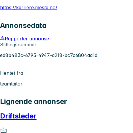
https://karriere.mesta.no/
Annonsedata
Rapporter annonse
Stillingsnummer
ed8b483c-6793-4947-a218-bc7c6804ad1d
Hentet fra
teamtailor
Lignende annonser
Driftsleder