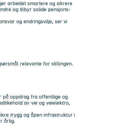
gjør arbeidet smartere og sikrere
ndre og tilbyr solide pensjons-
ansvar og endringsvilje
, ser vi
ørsmål relevante for stillingen.
r på oppdrag fra offentlige og
edlikehold av vei og veielektro,
kre trygg og åpen infrastruktur i
 årlig.