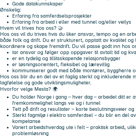
Gode datakunnskaper
Ønskelig:
Erfaring fra samferdselsprosjekter
Erfaring fra arbeid i eller med tunnel og/eller veilys
Hvem vil trives hos oss? 🤝
H
os oss vil du trives hvis du liker ansvar, tempo og en arb
både folk og drift. Du er strukturert, opptatt av kvalitet og
koordinere og skape fremdrift. Du vil passe godt inn hos os
tar ansvar og følger opp oppgaver til avtalt tid og kval
er en tydelig og tillitsskapende relasjonsbygger
er løsningsorientert, fleksibel og lærevillig
kommuniserer godt med både montører, byggherre o
Hos oss blir du en del av et faglig sterkt og inkluderende m
lagfølelse og gode utviklingsmuligheter.
Hvorfor velge Mesta? 🌍
Du holder Norge i gang – hver dag – arbeidet ditt er 
fremkommelighet langs vei og i tunnel
Tett på drift og resultater – korte beslutningsveier og 
Sterkt fagmiljø i elektro samferdsel – du blir en del 
kompetanse
Variert arbeidshverdag ute i felt – praktisk arbeid, uli
problemløsning