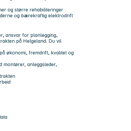
er og større rehabiliteringer
derne og bærekraftig elektrodrift
, ansvar for planlegging,
trakten på Helgeland. Du vil
 økonomi, fremdrift, kvalitet og
d montører, anleggsleder,
ntrakten
rbeid
data