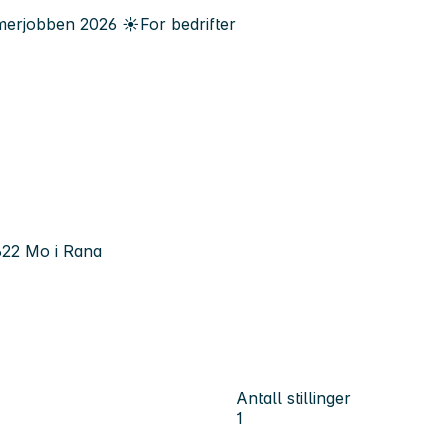
erjobben
2026
☀️
For bedrifter
622 Mo i Rana
Antall stillinger
1