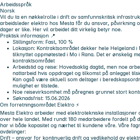
Arbeidsspråk
Norsk
Vil du ta en nøkkelrolle i drift av samfunnskritisk infrastr
arbeidsleder elektro hos Mesta får du ansvar, påvirkning 
dager er like. Her vil arbeidet ditt virkelig betyr noe.
Praktisk informasjon 📍
Stillingsform: Fast, 100 %
Lokasjon: Kontraktsområdet dekker hele Helgeland i N
tilknyttet oppmøtested i Mo i Rana. Det er ønskelig m
kontraktsområdet
Arbeidstid og reise: Hovedsaklig dagtid, men noe ar
nattarbeid hvis oppdraget og tilkomst på anlegget tilsi
Kan også være aktuell som deltager i beredskapsordn
mulighet er tilstede.
Noe reisevirksomhet må påregnes grunnet stort kon
Søknadsfrist: 15.06.2026
Om forretningsområdet Elektro ⚡
Mesta Elektro arbeider med elektrotekniske installasjoner 
over hele landet. Med rundt 180 medarbeidere fordelt på d
har vi både kapasitet og nærhet til kundene våre. Våre fagmi
avdelinger:
Drift
– ansvar for kontinuerlig drift og vedlikehold av elektr