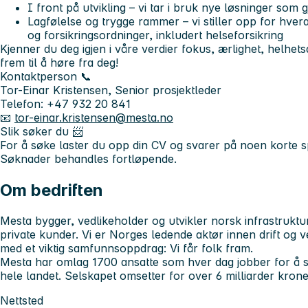
I front på utvikling – vi tar i bruk nye løsninger som 
Lagfølelse og trygge rammer – vi stiller opp for hvera
og forsikringsordninger, inkludert helseforsikring
Kjenner du deg igjen i våre verdier
fokus, ærlighet, helhets
frem til å høre fra deg!
Kontaktperson 📞
Tor-Einar Kristensen, Senior prosjektleder
Telefon: +47 932 20 841
📧
tor-einar.kristensen@mesta.no
Slik søker du 📨
For å søke laster du opp din CV og svarer på noen korte sp
Søknader behandles fortløpende.
Om bedriften
Mesta bygger, vedlikeholder og utvikler norsk infrastruktu
private kunder. Vi er Norges ledende aktør innen drift og v
med et viktig samfunnsoppdrag: Vi får folk fram.
Mesta har omlag 1700 ansatte som hver dag jobber for å si
hele landet. Selskapet omsetter for over 6 milliarder kroner
Nettsted