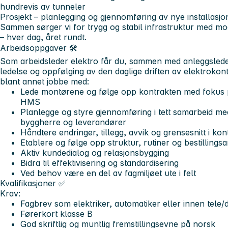
hundrevis av tunneler
Prosjekt
– planlegging og gjennomføring av nye installasjon
Sammen sørger vi for trygg og stabil infrastruktur med mo
– hver dag, året rundt.
Arbeidsoppgaver 🛠️
Som arbeidsleder elektro får du, sammen med anleggsleder
ledelse og oppfølging av den daglige driften av elektrokon
blant annet jobbe med:
Lede montørene og følge opp kontrakten med fokus på
HMS
Planlegge og styre gjennomføring i tett samarbeid me
byggherre og leverandører
Håndtere endringer, tillegg, avvik og grensesnitt i ko
Etablere og følge opp struktur, rutiner og bestillingsa
Aktiv kundedialog og relasjonsbygging
Bidra til effektivisering og standardisering
Ved behov være en del av fagmiljøet ute i felt
Kvalifikasjoner ✅
Krav:
Fagbrev som elektriker, automatiker eller innen tele/
Førerkort klasse B
God skriftlig og muntlig fremstillingsevne på norsk