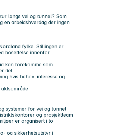
uktur langs vei og tunnel? Som
og en arbeidshverdag der ingen
ordland fylke. Stillingen er
ed bosettelse innenfor
beid kan forekomme som
er det.
ing hvis behov, interesse og
traktsområde
og systemer for vei og tunnel
istriktskontorer og prosjektteam
ljøer er organisert i to
o- og sikkerhetsutstyr i