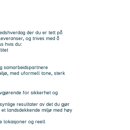
eidshverdag der du er tett på
 leveranser, og trives med å
s hvis du:
itet
g samarbeidspartnere
iljø, med uformell tone, sterk
avgjørende for sikkerhet og
synlige resultater av det du gjør
av et landsdekkende miljø med høy
ke lokasjoner og reell