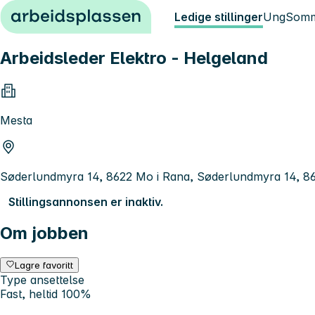
Hopp til innhold
Ledige stillinger
Ung
Somm
Arbeidsleder Elektro - Helgeland
Mesta
Søderlundmyra 14, 8622 Mo i Rana, Søderlundmyra 14, 8
Stillingsannonsen er inaktiv.
Om jobben
Lagre favoritt
Type ansettelse
Fast, heltid 100%