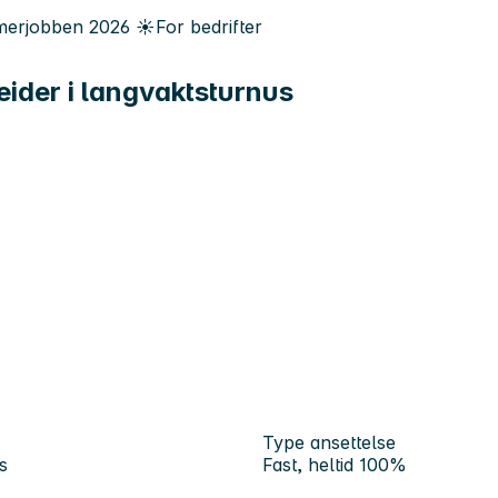
erjobben
2026
☀️
For bedrifter
eider i langvaktsturnus
Type ansettelse
s
Fast, heltid 100%