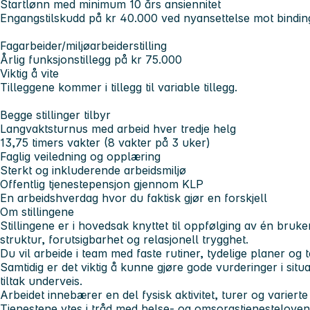
Startlønn med minimum 10 års ansiennitet
Engangstilskudd på kr 40.000 ved nyansettelse mot binding
Fagarbeider/miljøarbeiderstilling
Årlig funksjonstillegg på kr 75.000
Viktig å vite
Tilleggene kommer i tillegg til variable tillegg.
Begge stillinger tilbyr
Langvaktsturnus med arbeid hver tredje helg
13,75 timers vakter (8 vakter på 3 uker)
Faglig veiledning og opplæring
Sterkt og inkluderende arbeidsmiljø
Offentlig tjenestepensjon gjennom KLP
En arbeidshverdag hvor du faktisk gjør en forskjell
Om stillingene
Stillingene er i hovedsak knyttet til oppfølging av én bru
struktur, forutsigbarhet og relasjonell trygghet.
Du vil arbeide i team med faste rutiner, tydelige planer og
Samtidig er det viktig å kunne gjøre gode vurderinger i situa
tiltak underveis.
Arbeidet innebærer en del fysisk aktivitet, turer og variert
Tjenestene ytes i tråd med helse- og omsorgstjenesteloven 