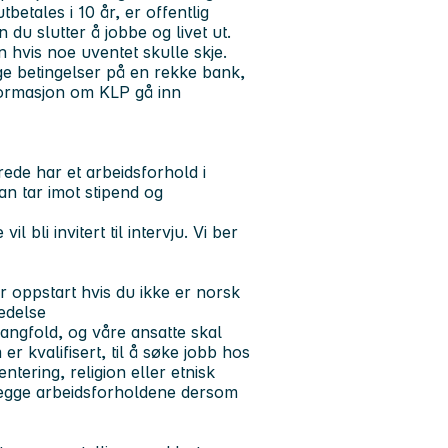
betales i 10 år, er offentlig
du slutter å jobbe og livet ut.
 hvis noe uventet skulle skje.
ge betingelser på en rekke bank,
formasjon om KLP gå inn
ede har et arbeidsforhold i
an tar imot stipend og
 bli invitert til intervju. Vi ber
r oppstart hvis du ikke er norsk
redelse
ngfold, og våre ansatte skal
er kvalifisert, til å søke jobb hos
ntering, religion eller etnisk
legge arbeidsforholdene dersom