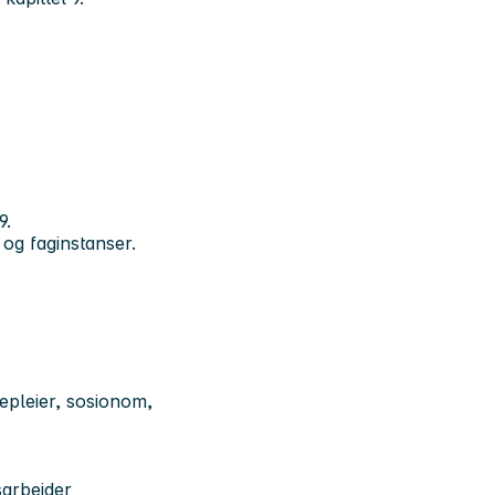
9.
og faginstanser.
epleier, sosionom,
arbeider