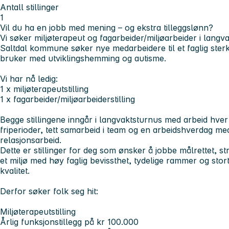
Antall stillinger
1
Vil du ha en jobb med mening – og ekstra tilleggslønn?
Vi søker miljøterapeut og fagarbeider/miljøarbeider i langv
Saltdal kommune søker nye medarbeidere til et faglig sterk
bruker med utviklingshemming og autisme.
Vi har nå ledig:
1 x miljøterapeutstilling
1 x fagarbeider/miljøarbeiderstilling
Begge stillingene inngår i langvaktsturnus med arbeid hver 
friperioder, tett samarbeid i team og en arbeidshverdag m
relasjonsarbeid.
Dette er stillinger for deg som ønsker å jobbe målrettet, st
et miljø med høy faglig bevissthet, tydelige rammer og stor
kvalitet.
Derfor søker folk seg hit:
Miljøterapeutstilling
Årlig funksjonstillegg på kr 100.000