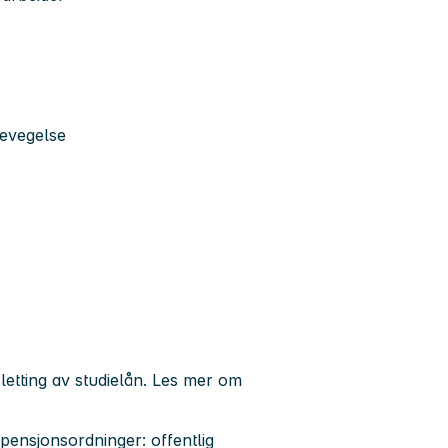
 bevegelse
sletting av studielån
. Les mer om
 pensjonsordninger: offentlig