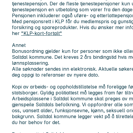
tjenestepensjon. Der de fleste tjenestepensjoner kun ut
tjenestepensjon en utbetaling som varer fra den dagen 
Pensjonen inkluderer også uføre- og etterlattepensjon
Med pensjonsrett i KLP får du medlemspris og gunsti
forsikring og spareprodukter. Hvis du ønsker mer in
her
"KLP-kort-fortalt"
Annet
Bonusordning gjelder kun for personer som ikke aller
Saltdal kommune. Det kreves 2 års bindingstid hvis m
lønnsplassering.
Alle søknader sendes inn elektronisk. Aktuelle søkere vil
deg oppgi to referanser av nyere dato.
Kopi av arbeids- og oppholdstillatelse må foreligge fø
statsborger. Gyldig politiattest må legges fram før tilt
Arbeidsplassene i Saltdal kommune skal preges av ma
gjenspeile Saltdals befolkning. Vi oppfordrer alle som 
oss, uansett alder, funksjonsevne, kjønn, seksuell orie
bakgrunn. Saltdal kommune legger vekt på å tilrette
du har behov for det.