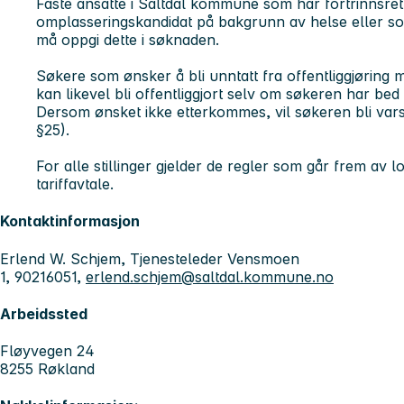
Faste ansatte i Saltdal kommune som har fortrinnsrett
omplasseringskandidat på bakgrunn av helse eller som
må oppgi dette i søknaden.
Søkere som ønsker å bli unntatt fra offentliggjøring 
kan likevel bli offentliggjort selv om søkeren har bed 
Dersom ønsket ikke etterkommes, vil søkeren bli vars
§25).
For alle stillinger gjelder de regler som går frem av 
tariffavtale.
Kontaktinformasjon
Erlend W. Schjem, Tjenesteleder Vensmoen
1, 90216051,
erlend.schjem@saltdal.kommune.no
Arbeidssted
Fløyvegen 24
8255 Røkland