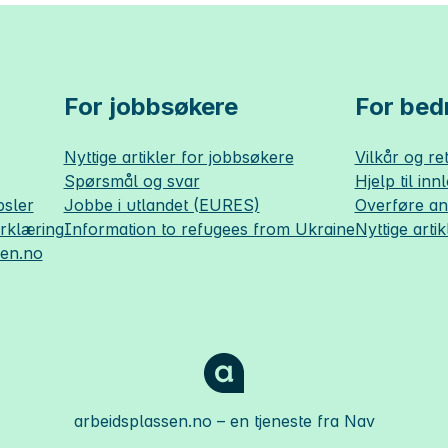
For jobbsøkere
For bedr
Nyttige artikler for jobbsøkere
Vilkår og ret
Spørsmål og svar
Hjelp til inn
sler
Jobbe i utlandet (EURES)
Overføre a
erklæring
Information to refugees from Ukraine
Nyttige artik
sen.no
arbeidsplassen.no
– en tjeneste fra Nav