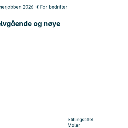
erjobben
2026
☀️
For bedrifter
selvgående og nøye
Stillingstittel
Maler