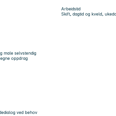
Arbeidstid
Skift, dagtid og kveld, uked
og male selvstendig
å egne oppdrag
dedialog ved behov