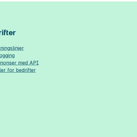
ifter
ningslinjer
logging
nnonser med API
ler for bedrifter