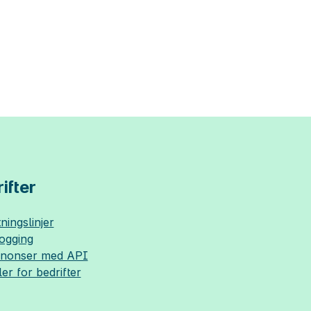
ifter
ningslinjer
logging
nnonser med API
ler for bedrifter