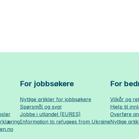
For jobbsøkere
For bedr
Nyttige artikler for jobbsøkere
Vilkår og ret
Spørsmål og svar
Hjelp til inn
sler
Jobbe i utlandet (EURES)
Overføre a
erklæring
Information to refugees from Ukraine
Nyttige artik
sen.no