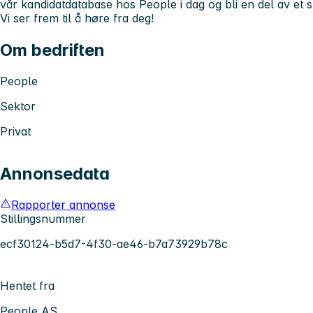
vår kandidatdatabase hos People i dag og bli en del av et
Vi ser frem til å høre fra deg!
Om bedriften
People
Sektor
Privat
Annonsedata
Rapporter annonse
Stillingsnummer
ecf30124-b5d7-4f30-ae46-b7a73929b78c
Hentet fra
People AS