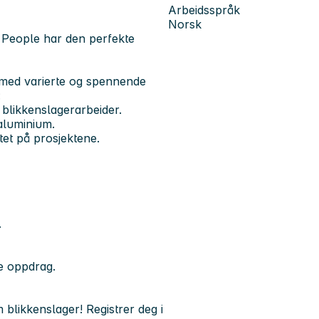
Arbeidsspråk
Norsk
? People har den perfekte
e med varierte og spennende
:
 blikkenslagerarbeider.
aluminium.
et på prosjektene.
.
te oppdrag.
m blikkenslager! Registrer deg i