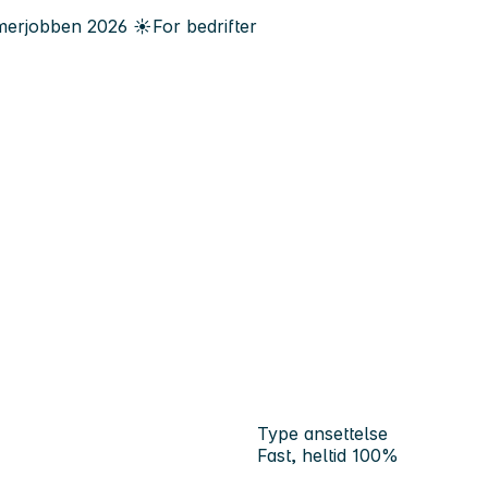
erjobben
2026
☀️
For bedrifter
Type ansettelse
Fast, heltid 100%