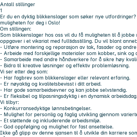
Antall stillinger
1
Er du en dyktig blikkenslager som søker nye utfordringer
muligheten for deg i Oslo!
Om stillingen:
Som blikkenslager hos oss vil du få muligheten til å jobb
oppgaver i et vikariat med fulltidsstilling. Du vil blant annet
- Utføre montering og reparasjon av tak, fasader og andre
- Arbeide med forskjellige materialer som kobber, sink og 
- Samarbeide med andre håndverkere for å sikre høy kvalit
- Bidra til kreative løsninger og effektiv problemløsning.
Vi ser etter deg som:
- Har fagbrev som blikkenslager eller relevant erfaring.
- Er nøyaktig og kvalitetsbevisst i ditt arbeid.
- Har gode samarbeidsevner og kan jobbe selvstendig.
- Er fleksibel og tilpasningsdyktig i en dynamisk arbeidsdag
Vi tilbyr:
- Konkurransedyktige lønnsbetingelser.
- Mulighet for personlig og faglig utvikling gjennom varier
- Et støttende og inkluderende arbeidsmiljø.
- God oppfølging og mulighet for fast ansettelse.
Ikke gå glipp av denne sjansen til å utvikle din karriere so