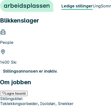
Hopp til innhold
Ledige stillinger
Ung
Somm
Blikkenslager
People
1400 Ski
Stillingsannonsen er inaktiv.
Om jobben
Lagre favoritt
Stillingstittel
Taktekkingsarbeider, Isolatør, Snekker